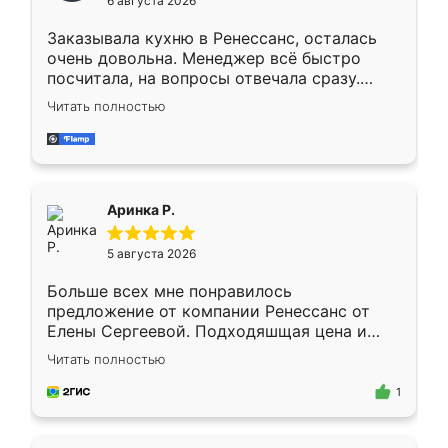
6 августа 2026
мебели буду заказывать только здесь.
Заказывала кухню в Ренессанс, осталась
очень довольна. Менеджер всё быстро
посчитала, на вопросы отвечала сразу.
Замерщик приехал в субботу, подошёл к
Читать полностью
делу со всей ответственностью. Собрали
за день, ребята работали аккуратно, даже
пыли почти не было. Качество отличное,
ящики ходят плавно, ничего не скрипит.
Всё подошло как влитое.
Аринка Р.
5 августа 2026
Больше всех мне понравилось
предложение от компании Ренессанс от
Елены Сергеевой. Подходяшщая цена и
короткие сроки изготовления. Приехавший
Читать полностью
для замера сотрудник Владислав
предложил по моему эскизу самый
1
подходящий вариант шкафа. Немного его
видоизменил, получилось даже лучше, чем