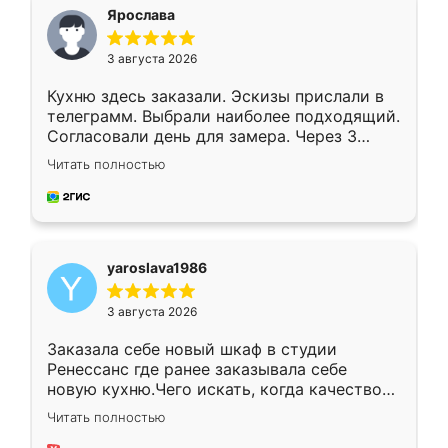
я хотела.
Ярослава
3 августа 2026
Кухню здесь заказали. Эскизы прислали в
телеграмм. Выбрали наиболее подходящий.
Согласовали день для замера. Через 3
недели кухня была уже готова. Остались
Читать полностью
довольны работой. Спасибо Ренессанс
мебель за качественную работу!
yaroslava1986
3 августа 2026
Заказала себе новый шкаф в студии
Ренессанс где ранее заказывала себе
новую кухню.Чего искать, когда качеством
вполне довольна. Служит кухня уже почти
Читать полностью
два года, нареканий нет.