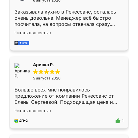
6 августа 2026
мебели буду заказывать только здесь.
Заказывала кухню в Ренессанс, осталась
очень довольна. Менеджер всё быстро
посчитала, на вопросы отвечала сразу.
Замерщик приехал в субботу, подошёл к
Читать полностью
делу со всей ответственностью. Собрали
за день, ребята работали аккуратно, даже
пыли почти не было. Качество отличное,
ящики ходят плавно, ничего не скрипит.
Всё подошло как влитое.
Аринка Р.
5 августа 2026
Больше всех мне понравилось
предложение от компании Ренессанс от
Елены Сергеевой. Подходяшщая цена и
короткие сроки изготовления. Приехавший
Читать полностью
для замера сотрудник Владислав
предложил по моему эскизу самый
1
подходящий вариант шкафа. Немного его
видоизменил, получилось даже лучше, чем