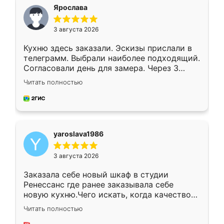
я хотела.
Ярослава
3 августа 2026
Кухню здесь заказали. Эскизы прислали в
телеграмм. Выбрали наиболее подходящий.
Согласовали день для замера. Через 3
недели кухня была уже готова. Остались
Читать полностью
довольны работой. Спасибо Ренессанс
мебель за качественную работу!
yaroslava1986
3 августа 2026
Заказала себе новый шкаф в студии
Ренессанс где ранее заказывала себе
новую кухню.Чего искать, когда качеством
вполне довольна. Служит кухня уже почти
Читать полностью
два года, нареканий нет.