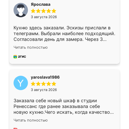
я хотела.
Ярослава
3 августа 2026
Кухню здесь заказали. Эскизы прислали в
телеграмм. Выбрали наиболее подходящий.
Согласовали день для замера. Через 3
недели кухня была уже готова. Остались
Читать полностью
довольны работой. Спасибо Ренессанс
мебель за качественную работу!
yaroslava1986
3 августа 2026
Заказала себе новый шкаф в студии
Ренессанс где ранее заказывала себе
новую кухню.Чего искать, когда качеством
вполне довольна. Служит кухня уже почти
Читать полностью
два года, нареканий нет.