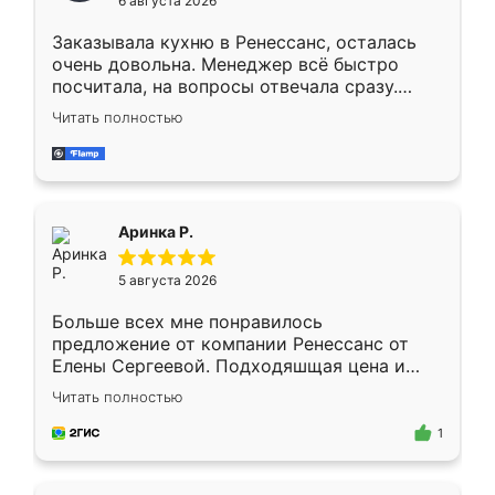
6 августа 2026
мебели буду заказывать только здесь.
Заказывала кухню в Ренессанс, осталась
очень довольна. Менеджер всё быстро
посчитала, на вопросы отвечала сразу.
Замерщик приехал в субботу, подошёл к
Читать полностью
делу со всей ответственностью. Собрали
за день, ребята работали аккуратно, даже
пыли почти не было. Качество отличное,
ящики ходят плавно, ничего не скрипит.
Всё подошло как влитое.
Аринка Р.
5 августа 2026
Больше всех мне понравилось
предложение от компании Ренессанс от
Елены Сергеевой. Подходяшщая цена и
короткие сроки изготовления. Приехавший
Читать полностью
для замера сотрудник Владислав
предложил по моему эскизу самый
1
подходящий вариант шкафа. Немного его
видоизменил, получилось даже лучше, чем