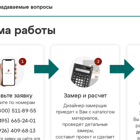
задаваемые вопросы
ма работы
вьте заявку
Замер и расчет
ите по номерам
Дизайнер-замерщик
800) 511-89-55
приедет к Вам с каталогом
материалов,
Вы
495) 665-24-01
проведёт детальные
р
926) 409-68-13
замеры,
д
составит проект и сделает
з
те заявку на сайте для