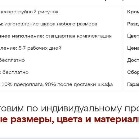
пескоструйный рисунок
Кром
ы:
изготовление шкафа любого размера
Разд
ннее наполнение:
стандартная комплектация
Цвет
вление:
5-7 рабочих дней
Цена
бесплатно
Дост
:
бесплатно
Сбор
10% предоплата, 90% после доставки шкафа
Гара
товим по индивидуальному про
е размеры, цвета и материа