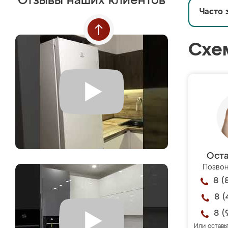
Отзывы наших клиентов
Часто 
Схе
Оста
Позвон
8 (
8 (
8 (
Или оставь