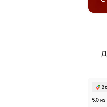
Д
Вс
5.0
из 