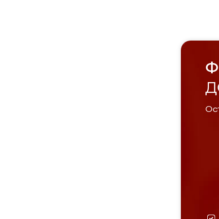
Ф
Д
Ост