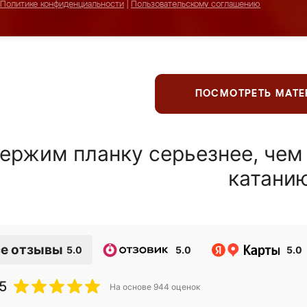
Политике конфиденциальности
|
Пользовательскому соглашению
ПОСМОТРЕТЬ МАТ
ержим планку серьезнее, чем
катани
е отзывы
5.0
5.0
5.0
5
На основе
944
оценок