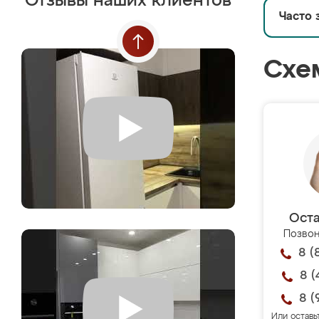
Отзывы наших клиентов
Часто 
Схе
Оста
Позвон
8 (
8 (
8 (
Или оставь