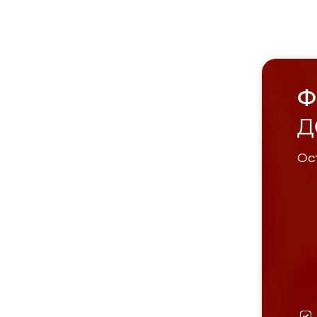
Ф
Д
Ост