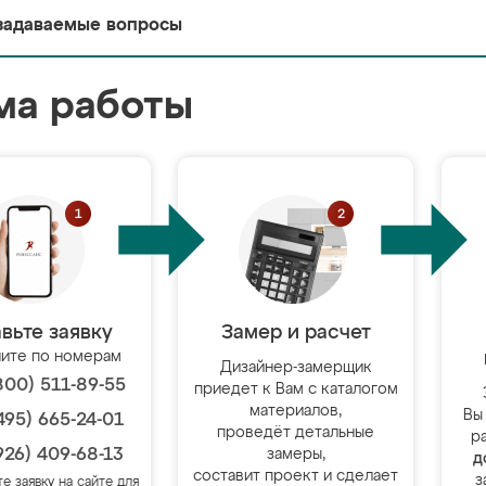
задаваемые вопросы
ма работы
вьте заявку
Замер и расчет
ите по номерам
Дизайнер-замерщик
800) 511-89-55
приедет к Вам с каталогом
материалов,
Вы
495) 665-24-01
проведёт детальные
р
926) 409-68-13
замеры,
д
составит проект и сделает
з
те заявку на сайте для