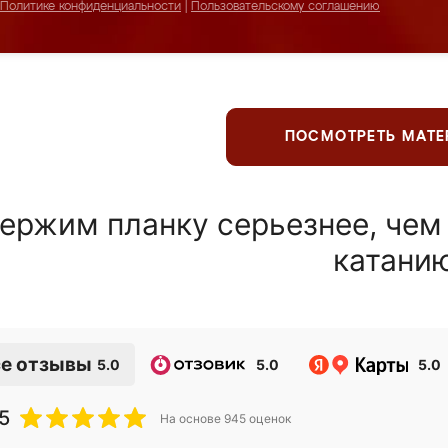
Политике конфиденциальности
|
Пользовательскому соглашению
ПОСМОТРЕТЬ МАТ
ержим планку серьезнее, чем
катани
е отзывы
5.0
5.0
5.0
5
На основе
945
оценок