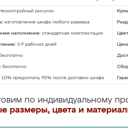
пескоструйный рисунок
Кром
ы:
изготовление шкафа любого размера
Разд
ннее наполнение:
стандартная комплектация
Цвет
вление:
5-7 рабочих дней
Цена
бесплатно
Дост
:
бесплатно
Сбор
10% предоплата, 90% после доставки шкафа
Гара
товим по индивидуальному про
е размеры, цвета и материа