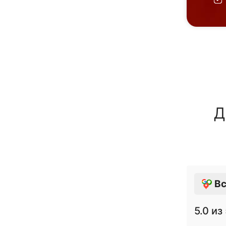
Д
Вс
5.0
из 