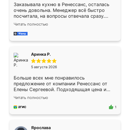
Заказывала кухню в Ренессанс, осталась
очень довольна. Менеджер всё быстро
посчитала, на вопросы отвечала сразу.
Замерщик приехал в субботу, подошёл к
Читать полностью
делу со всей ответственностью. Собрали
за день, ребята работали аккуратно, даже
пыли почти не было. Качество отличное,
ящики ходят плавно, ничего не скрипит.
Всё подошло как влитое.
Аринка Р.
5 августа 2026
Больше всех мне понравилось
предложение от компании Ренессанс от
Елены Сергеевой. Подходяшщая цена и
короткие сроки изготовления. Приехавший
Читать полностью
для замера сотрудник Владислав
предложил по моему эскизу самый
1
подходящий вариант шкафа. Немного его
видоизменил, получилось даже лучше, чем
я хотела.
Ярослава