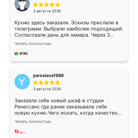
3 августа 2026
Кухню здесь заказали. Эскизы прислали в
телеграмм. Выбрали наиболее подходящий.
Согласовали день для замера. Через 3
недели кухня была уже готова. Остались
Читать полностью
довольны работой. Спасибо Ренессанс
мебель за качественную работу!
yaroslava1986
3 августа 2026
Заказала себе новый шкаф в студии
Ренессанс где ранее заказывала себе
новую кухню.Чего искать, когда качеством
вполне довольна. Служит кухня уже почти
Читать полностью
два года, нареканий нет.