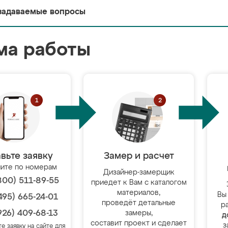
задаваемые вопросы
ма работы
вьте заявку
Замер и расчет
ите по номерам
Дизайнер-замерщик
800) 511-89-55
приедет к Вам с каталогом
материалов,
Вы
495) 665-24-01
проведёт детальные
р
926) 409-68-13
замеры,
д
составит проект и сделает
з
те заявку на сайте для