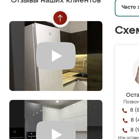
Отзывы наших клиентов
Часто 
Схе
Оста
Позвон
8 (
8 (
8 (
Или оставь