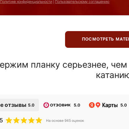
Политике конфиденциальности
|
Пользовательскому соглашению
ПОСМОТРЕТЬ МАТ
ержим планку серьезнее, чем
катани
е отзывы
5.0
5.0
5.0
5
На основе
945
оценок