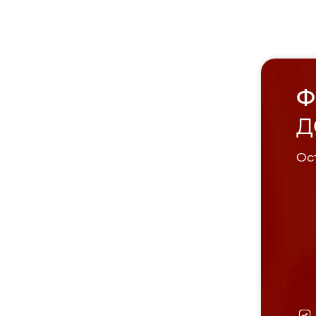
Ф
Д
Ост