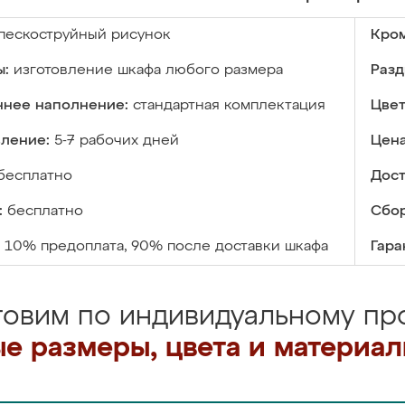
пескоструйный рисунок
Кром
ы:
изготовление шкафа любого размера
Разд
ннее наполнение:
стандартная комплектация
Цвет
вление:
5-7 рабочих дней
Цена
бесплатно
Дост
:
бесплатно
Сбор
10% предоплата, 90% после доставки шкафа
Гара
товим по индивидуальному про
е размеры, цвета и материа