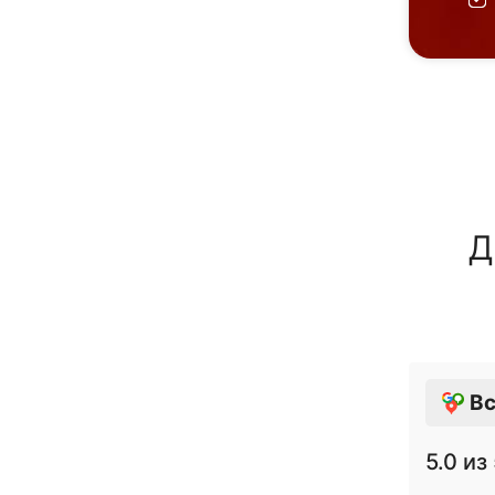
Д
Вс
5.0
из 