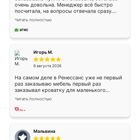
очень довольна. Менеджер всё быстро
посчитала, на вопросы отвечала сразу.
Замерщик приехал в субботу, подошёл к
Читать полностью
делу со всей ответственностью. Собрали
за день, ребята работали аккуратно, даже
пыли почти не было. Качество отличное,
ящики ходят плавно, ничего не скрипит.
Всё подошло как влитое.
Игорь М.
6 августа 2026
На самом деле в Ренессанс уже не первый
раз заказываю мебель первый раз
заказывал кроватку для маленького
ребёнка при его рождении ,во второй раз
Читать полностью
заказал шкаф-купе. По качеству очень
хорошее сборка достаточно быстрая,
также адекватные цены. До этого
сравнивал с разными конкурентами в этом
сегменте ,выбор у конкурентов куда
Мальвина
меньше, здесь же он более разнообразный.