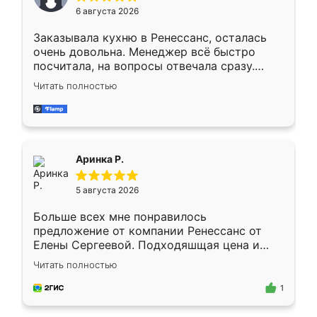
Мне нравится ,если что-то потребуется из
6 августа 2026
мебели буду заказывать только здесь.
Заказывала кухню в Ренессанс, осталась
очень довольна. Менеджер всё быстро
посчитала, на вопросы отвечала сразу.
Замерщик приехал в субботу, подошёл к
Читать полностью
делу со всей ответственностью. Собрали
за день, ребята работали аккуратно, даже
пыли почти не было. Качество отличное,
ящики ходят плавно, ничего не скрипит.
Всё подошло как влитое.
Аринка Р.
5 августа 2026
Больше всех мне понравилось
предложение от компании Ренессанс от
Елены Сергеевой. Подходяшщая цена и
короткие сроки изготовления. Приехавший
Читать полностью
для замера сотрудник Владислав
предложил по моему эскизу самый
1
подходящий вариант шкафа. Немного его
видоизменил, получилось даже лучше, чем