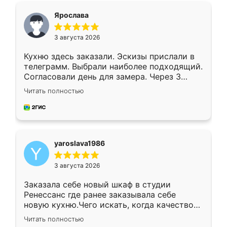
я хотела.
Ярослава
3 августа 2026
Кухню здесь заказали. Эскизы прислали в
телеграмм. Выбрали наиболее подходящий.
Согласовали день для замера. Через 3
недели кухня была уже готова. Остались
Читать полностью
довольны работой. Спасибо Ренессанс
мебель за качественную работу!
yaroslava1986
3 августа 2026
Заказала себе новый шкаф в студии
Ренессанс где ранее заказывала себе
новую кухню.Чего искать, когда качеством
вполне довольна. Служит кухня уже почти
Читать полностью
два года, нареканий нет.