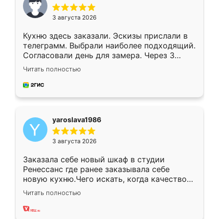
3 августа 2026
Кухню здесь заказали. Эскизы прислали в
телеграмм. Выбрали наиболее подходящий.
Согласовали день для замера. Через 3
недели кухня была уже готова. Остались
Читать полностью
довольны работой. Спасибо Ренессанс
мебель за качественную работу!
yaroslava1986
3 августа 2026
Заказала себе новый шкаф в студии
Ренессанс где ранее заказывала себе
новую кухню.Чего искать, когда качеством
вполне довольна. Служит кухня уже почти
Читать полностью
два года, нареканий нет.