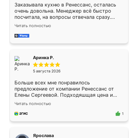
Заказывала кухню в Ренессанс, осталась
очень довольна. Менеджер всё быстро
посчитала, на вопросы отвечала сразу.
Замерщик приехал в субботу, подошёл к
Читать полностью
делу со всей ответственностью. Собрали
за день, ребята работали аккуратно, даже
пыли почти не было. Качество отличное,
ящики ходят плавно, ничего не скрипит.
Всё подошло как влитое.
Аринка Р.
5 августа 2026
Больше всех мне понравилось
предложение от компании Ренессанс от
Елены Сергеевой. Подходяшщая цена и
короткие сроки изготовления. Приехавший
Читать полностью
для замера сотрудник Владислав
предложил по моему эскизу самый
1
подходящий вариант шкафа. Немного его
видоизменил, получилось даже лучше, чем
я хотела.
Ярослава