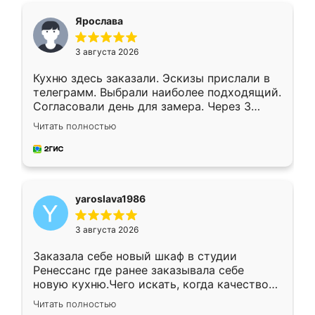
я хотела.
Ярослава
3 августа 2026
Кухню здесь заказали. Эскизы прислали в
телеграмм. Выбрали наиболее подходящий.
Согласовали день для замера. Через 3
недели кухня была уже готова. Остались
Читать полностью
довольны работой. Спасибо Ренессанс
мебель за качественную работу!
yaroslava1986
3 августа 2026
Заказала себе новый шкаф в студии
Ренессанс где ранее заказывала себе
новую кухню.Чего искать, когда качеством
вполне довольна. Служит кухня уже почти
Читать полностью
два года, нареканий нет.