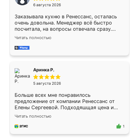
Мне нравится ,если что-то потребуется из
6 августа 2026
мебели буду заказывать только здесь.
Заказывала кухню в Ренессанс, осталась
очень довольна. Менеджер всё быстро
посчитала, на вопросы отвечала сразу.
Замерщик приехал в субботу, подошёл к
Читать полностью
делу со всей ответственностью. Собрали
за день, ребята работали аккуратно, даже
пыли почти не было. Качество отличное,
ящики ходят плавно, ничего не скрипит.
Всё подошло как влитое.
Аринка Р.
5 августа 2026
Больше всех мне понравилось
предложение от компании Ренессанс от
Елены Сергеевой. Подходяшщая цена и
короткие сроки изготовления. Приехавший
Читать полностью
для замера сотрудник Владислав
предложил по моему эскизу самый
1
подходящий вариант шкафа. Немного его
видоизменил, получилось даже лучше, чем