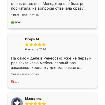
очень довольна. Менеджер всё быстро
посчитала, на вопросы отвечала сразу.
Замерщик приехал в субботу, подошёл к
Читать полностью
делу со всей ответственностью. Собрали
за день, ребята работали аккуратно, даже
пыли почти не было. Качество отличное,
ящики ходят плавно, ничего не скрипит.
Всё подошло как влитое.
Игорь М.
6 августа 2026
На самом деле в Ренессанс уже не первый
раз заказываю мебель первый раз
заказывал кроватку для маленького
ребёнка при его рождении ,во второй раз
Читать полностью
заказал шкаф-купе. По качеству очень
хорошее сборка достаточно быстрая,
также адекватные цены. До этого
сравнивал с разными конкурентами в этом
сегменте ,выбор у конкурентов куда
Мальвина
меньше, здесь же он более разнообразный.