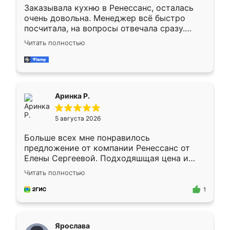
Заказывала кухню в Ренессанс, осталась
очень довольна. Менеджер всё быстро
посчитала, на вопросы отвечала сразу.
Замерщик приехал в субботу, подошёл к
Читать полностью
делу со всей ответственностью. Собрали
за день, ребята работали аккуратно, даже
пыли почти не было. Качество отличное,
ящики ходят плавно, ничего не скрипит.
Всё подошло как влитое.
Аринка Р.
5 августа 2026
Больше всех мне понравилось
предложение от компании Ренессанс от
Елены Сергеевой. Подходяшщая цена и
короткие сроки изготовления. Приехавший
Читать полностью
для замера сотрудник Владислав
предложил по моему эскизу самый
1
подходящий вариант шкафа. Немного его
видоизменил, получилось даже лучше, чем
я хотела.
Ярослава