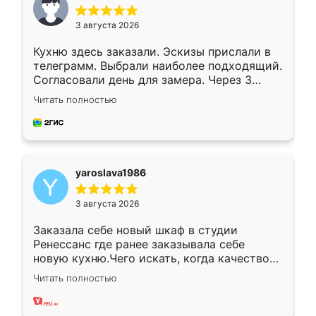
3 августа 2026
Кухню здесь заказали. Эскизы прислали в
телеграмм. Выбрали наиболее подходящий.
Согласовали день для замера. Через 3
недели кухня была уже готова. Остались
Читать полностью
довольны работой. Спасибо Ренессанс
мебель за качественную работу!
yaroslava1986
3 августа 2026
Заказала себе новый шкаф в студии
Ренессанс где ранее заказывала себе
новую кухню.Чего искать, когда качеством
вполне довольна. Служит кухня уже почти
Читать полностью
два года, нареканий нет.