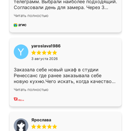
телеграмм. Выбрали наиболее подходящий.
Согласовали день для замера. Через 3
недели кухня была уже готова. Остались
Читать полностью
довольны работой. Спасибо Ренессанс
мебель за качественную работу!
yaroslava1986
3 августа 2026
Заказала себе новый шкаф в студии
Ренессанс где ранее заказывала себе
новую кухню.Чего искать, когда качеством
вполне довольна. Служит кухня уже почти
Читать полностью
два года, нареканий нет.
Ярослава