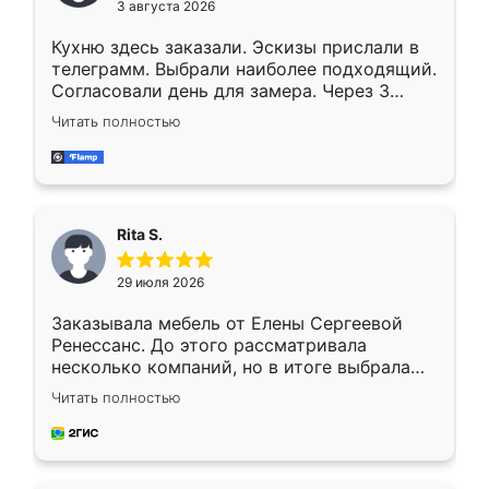
3 августа 2026
Кухню здесь заказали. Эскизы прислали в
телеграмм. Выбрали наиболее подходящий.
Согласовали день для замера. Через 3
недели кухня была уже готова. Остались
Читать полностью
довольны работой. Спасибо Ренессанс
мебель за качественную работу!
Rita S.
29 июля 2026
Заказывала мебель от Елены Сергеевой
Ренессанс. До этого рассматривала
несколько компаний, но в итоге выбрала
эту. Сначала обговорили условия, потом
Читать полностью
приехал замерщик, всё спокойно объяснил
и снял размеры. Изготовили в срок, с
доставкой тоже никаких проблем не
возникло. Сборку выполнили аккуратно,