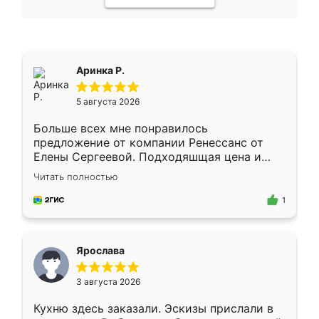
Аринка Р.
5 августа 2026
Больше всех мне понравилось
предложение от компании Ренессанс от
Елены Сергеевой. Подходяшщая цена и
короткие сроки изготовления. Приехавший
Читать полностью
для замера сотрудник Владислав
предложил по моему эскизу самый
1
подходящий вариант шкафа. Немного его
видоизменил, получилось даже лучше, чем
я хотела.
Ярослава
3 августа 2026
Кухню здесь заказали. Эскизы прислали в