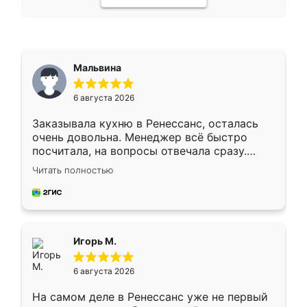
Мальвина
6 августа 2026
Заказывала кухню в Ренессанс, осталась
очень довольна. Менеджер всё быстро
посчитала, на вопросы отвечала сразу.
Замерщик приехал в субботу, подошёл к
Читать полностью
делу со всей ответственностью. Собрали
за день, ребята работали аккуратно, даже
пыли почти не было. Качество отличное,
ящики ходят плавно, ничего не скрипит.
Всё подошло как влитое.
Игорь М.
6 августа 2026
На самом деле в Ренессанс уже не первый