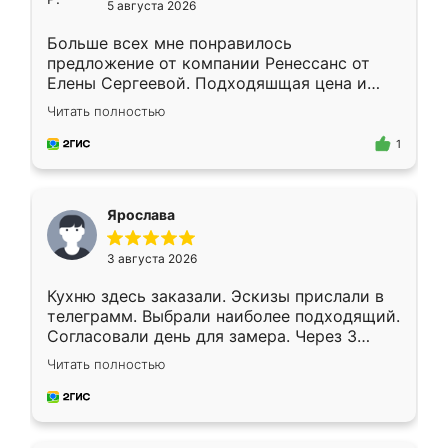
5 августа 2026
Больше всех мне понравилось
предложение от компании Ренессанс от
Елены Сергеевой. Подходяшщая цена и
короткие сроки изготовления. Приехавший
Читать полностью
для замера сотрудник Владислав
предложил по моему эскизу самый
1
подходящий вариант шкафа. Немного его
видоизменил, получилось даже лучше, чем
я хотела.
Ярослава
3 августа 2026
Кухню здесь заказали. Эскизы прислали в
телеграмм. Выбрали наиболее подходящий.
Согласовали день для замера. Через 3
недели кухня была уже готова. Остались
Читать полностью
довольны работой. Спасибо Ренессанс
мебель за качественную работу!