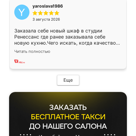
yaroslava1986
3 августа 2026
Заказала себе новый шкаф в студии
Ренессанс где ранее заказывала себе
новую кухню.Чего искать, когда качеством
вполне довольна. Служит кухня уже почти
Читать полностью
два года, нареканий нет.
Еще
ЗАКАЗАТЬ
БЕСПЛАТНОЕ ТАКСИ
ДО НАШЕГО САЛОНА