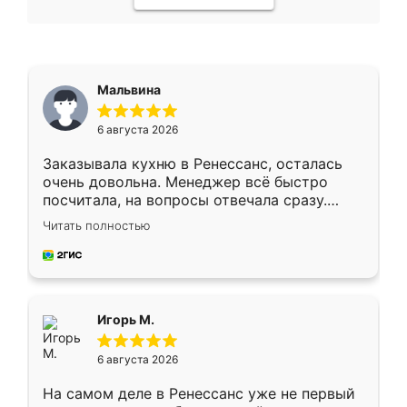
Мальвина
6 августа 2026
Заказывала кухню в Ренессанс, осталась
очень довольна. Менеджер всё быстро
посчитала, на вопросы отвечала сразу.
Замерщик приехал в субботу, подошёл к
Читать полностью
делу со всей ответственностью. Собрали
за день, ребята работали аккуратно, даже
пыли почти не было. Качество отличное,
ящики ходят плавно, ничего не скрипит.
Всё подошло как влитое.
Игорь М.
6 августа 2026
На самом деле в Ренессанс уже не первый