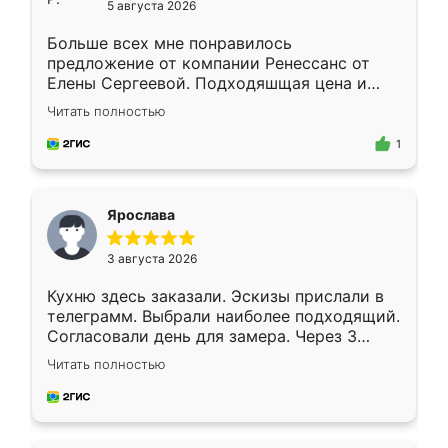
5 августа 2026
Больше всех мне понравилось
предложение от компании Ренессанс от
Елены Сергеевой. Подходяшщая цена и
короткие сроки изготовления. Приехавший
Читать полностью
для замера сотрудник Владислав
предложил по моему эскизу самый
1
подходящий вариант шкафа. Немного его
видоизменил, получилось даже лучше, чем
я хотела.
Ярослава
3 августа 2026
Кухню здесь заказали. Эскизы прислали в
телеграмм. Выбрали наиболее подходящий.
Согласовали день для замера. Через 3
недели кухня была уже готова. Остались
Читать полностью
довольны работой. Спасибо Ренессанс
мебель за качественную работу!