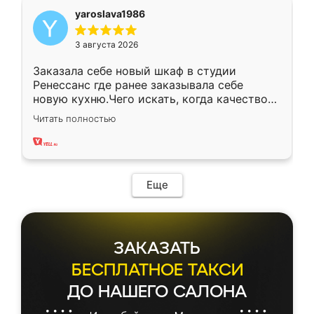
yaroslava1986
3 августа 2026
Заказала себе новый шкаф в студии
Ренессанс где ранее заказывала себе
новую кухню.Чего искать, когда качеством
вполне довольна. Служит кухня уже почти
Читать полностью
два года, нареканий нет.
Еще
ЗАКАЗАТЬ
БЕСПЛАТНОЕ ТАКСИ
ДО НАШЕГО САЛОНА