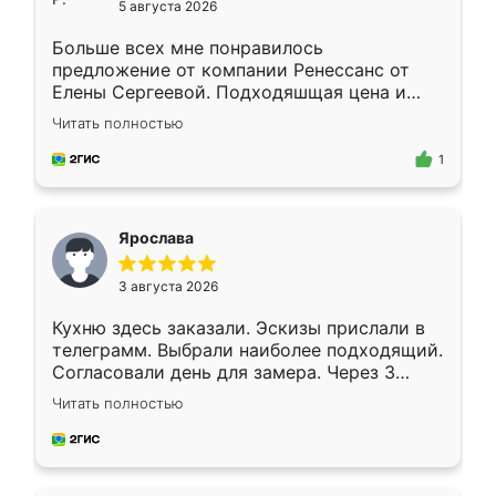
5 августа 2026
Больше всех мне понравилось
предложение от компании Ренессанс от
Елены Сергеевой. Подходяшщая цена и
короткие сроки изготовления. Приехавший
Читать полностью
для замера сотрудник Владислав
предложил по моему эскизу самый
1
подходящий вариант шкафа. Немного его
видоизменил, получилось даже лучше, чем
я хотела.
Ярослава
3 августа 2026
Кухню здесь заказали. Эскизы прислали в
телеграмм. Выбрали наиболее подходящий.
Согласовали день для замера. Через 3
недели кухня была уже готова. Остались
Читать полностью
довольны работой. Спасибо Ренессанс
мебель за качественную работу!