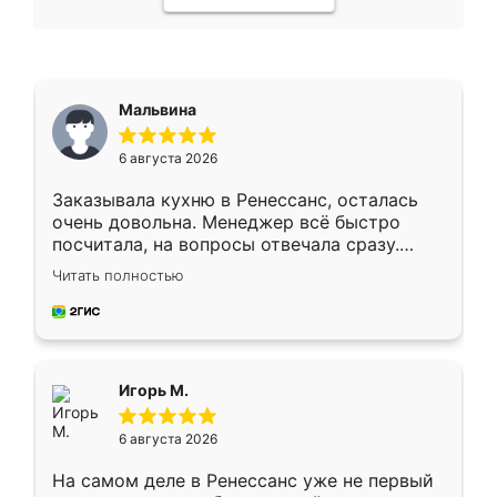
Мальвина
6 августа 2026
Заказывала кухню в Ренессанс, осталась
очень довольна. Менеджер всё быстро
посчитала, на вопросы отвечала сразу.
Замерщик приехал в субботу, подошёл к
Читать полностью
делу со всей ответственностью. Собрали
за день, ребята работали аккуратно, даже
пыли почти не было. Качество отличное,
ящики ходят плавно, ничего не скрипит.
Всё подошло как влитое.
Игорь М.
6 августа 2026
На самом деле в Ренессанс уже не первый