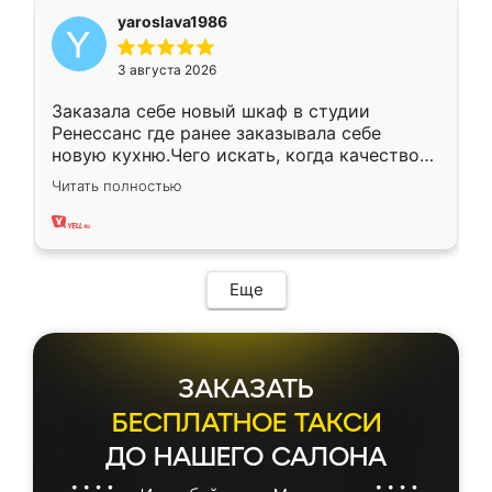
yaroslava1986
3 августа 2026
Заказала себе новый шкаф в студии
Ренессанс где ранее заказывала себе
новую кухню.Чего искать, когда качеством
вполне довольна. Служит кухня уже почти
Читать полностью
два года, нареканий нет.
Еще
ЗАКАЗАТЬ
БЕСПЛАТНОЕ ТАКСИ
ДО НАШЕГО САЛОНА