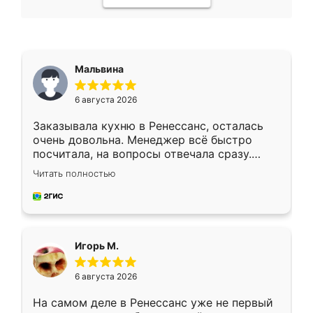
Мальвина
6 августа 2026
Заказывала кухню в Ренессанс, осталась
очень довольна. Менеджер всё быстро
посчитала, на вопросы отвечала сразу.
Замерщик приехал в субботу, подошёл к
Читать полностью
делу со всей ответственностью. Собрали
за день, ребята работали аккуратно, даже
пыли почти не было. Качество отличное,
ящики ходят плавно, ничего не скрипит.
Всё подошло как влитое.
Игорь М.
6 августа 2026
На самом деле в Ренессанс уже не первый