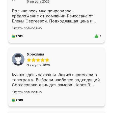
5 августа 2026
Больше всех мне понравилось
предложение от компании Ренессанс от
Елены Сергеевой. Подходяшщая цена и
короткие сроки изготовления. Приехавший
Читать полностью
для замера сотрудник Владислав
предложил по моему эскизу самый
1
подходящий вариант шкафа. Немного его
видоизменил, получилось даже лучше, чем
я хотела.
Ярослава
3 августа 2026
Кухню здесь заказали. Эскизы прислали в
телеграмм. Выбрали наиболее подходящий.
Согласовали день для замера. Через 3
недели кухня была уже готова. Остались
Читать полностью
довольны работой. Спасибо Ренессанс
мебель за качественную работу!