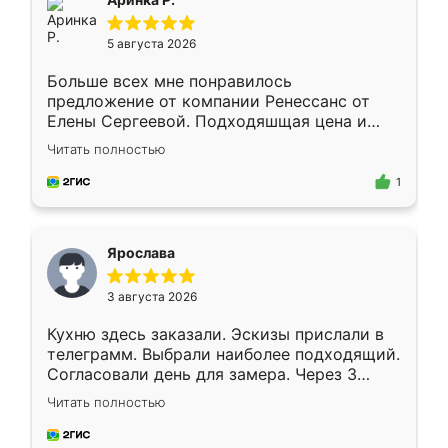
5 августа 2026
Больше всех мне понравилось
предложение от компании Ренессанс от
Елены Сергеевой. Подходяшщая цена и
короткие сроки изготовления. Приехавший
Читать полностью
для замера сотрудник Владислав
предложил по моему эскизу самый
1
подходящий вариант шкафа. Немного его
видоизменил, получилось даже лучше, чем
я хотела.
Ярослава
3 августа 2026
Кухню здесь заказали. Эскизы прислали в
телеграмм. Выбрали наиболее подходящий.
Согласовали день для замера. Через 3
недели кухня была уже готова. Остались
Читать полностью
довольны работой. Спасибо Ренессанс
мебель за качественную работу!