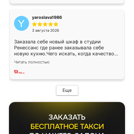
yaroslava1986
3 августа 2026
Заказала себе новый шкаф в студии
Ренессанс где ранее заказывала себе
новую кухню.Чего искать, когда качеством
вполне довольна. Служит кухня уже почти
Читать полностью
два года, нареканий нет.
Еще
ЗАКАЗАТЬ
БЕСПЛАТНОЕ ТАКСИ