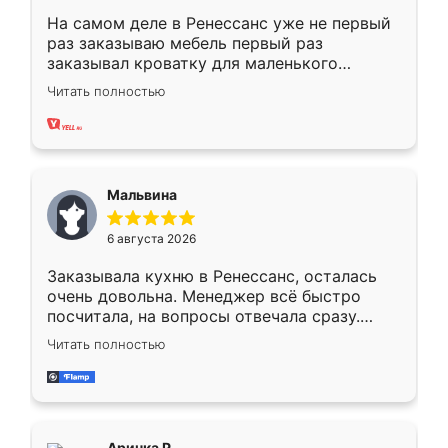
На самом деле в Ренессанс уже не первый
раз заказываю мебель первый раз
заказывал кроватку для маленького
ребёнка при его рождении ,во второй раз
Читать полностью
заказал шкаф-купе. По качеству очень
хорошее сборка достаточно быстрая,
также адекватные цены. До этого
сравнивал с разными конкурентами в этом
сегменте ,выбор у конкурентов куда
Мальвина
меньше, здесь же он более разнообразный.
Мне нравится ,если что-то потребуется из
6 августа 2026
мебели буду заказывать только здесь.
Заказывала кухню в Ренессанс, осталась
очень довольна. Менеджер всё быстро
посчитала, на вопросы отвечала сразу.
Замерщик приехал в субботу, подошёл к
Читать полностью
делу со всей ответственностью. Собрали
за день, ребята работали аккуратно, даже
пыли почти не было. Качество отличное,
ящики ходят плавно, ничего не скрипит.
Всё подошло как влитое.
Аринка Р.