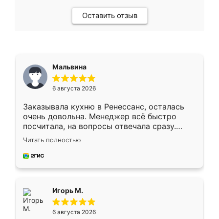
Оставить отзыв
Мальвина
6 августа 2026
Заказывала кухню в Ренессанс, осталась
очень довольна. Менеджер всё быстро
посчитала, на вопросы отвечала сразу.
Замерщик приехал в субботу, подошёл к
Читать полностью
делу со всей ответственностью. Собрали
за день, ребята работали аккуратно, даже
пыли почти не было. Качество отличное,
ящики ходят плавно, ничего не скрипит.
Всё подошло как влитое.
Игорь М.
6 августа 2026