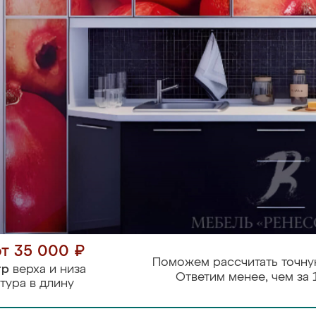
от 35 000 ₽
Поможем рассчитать точну
тр
верха и низа
Ответим менее, чем за 
тура в длину