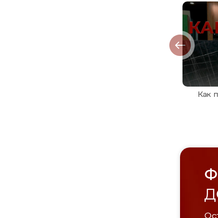
Как 
Ф
Д
Ост