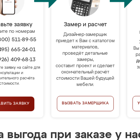
вьте заявку
Замер и расчет
ите по номерам
Дизайнер-замерщик
800) 511-89-55
приедет к Вам с каталогом
материалов,
Вы
495) 665-24-01
проведёт детальные
р
926) 409-68-13
замеры,
д
составит проект и сделает
з
те заявку на сайте для
окончательный расчёт
нсультации и
стоимости Вашей будущей
ительного расчёта
стоимости.
мебели.
ВЫЗВАТЬ ЗАМЕРЩИКА
АВИТЬ ЗАЯВКУ
 выгода при заказе у на