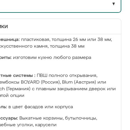
▼
ики
лешница:
пластиковая, толщина 26 мм или 38 мм;
скусственного камня, толщина 38 мм
риты:
изготовим кухню любого размера
тные системы :
ПВШ полного открывания,
ембоксы BOYARD (Россия), Blum (Австрия) или
ich (Германия) с плавным закрыванием дверок или
этой опции
ль:
в цвет фасадов или корпуса
ссуары:
Выкатные корзины, бутылочницы,
ебные уголки, карусели