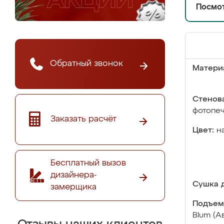
Посмот
Обратный звонок
Матери
Стенова
фотопе
Заказать расчёт
Цвет:
н
Бесплатный вызов
дизайнера-
Сушка д
замерщика
Подъем
Blum (А