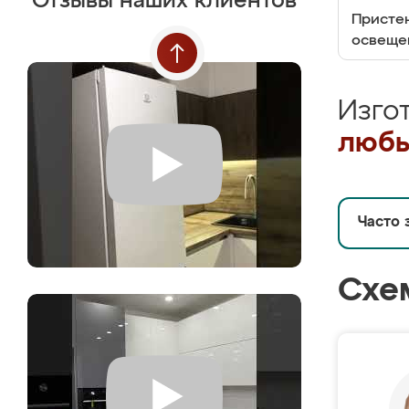
Отзывы наших клиентов
Пристен
освеще
Изго
любы
Часто 
Схе