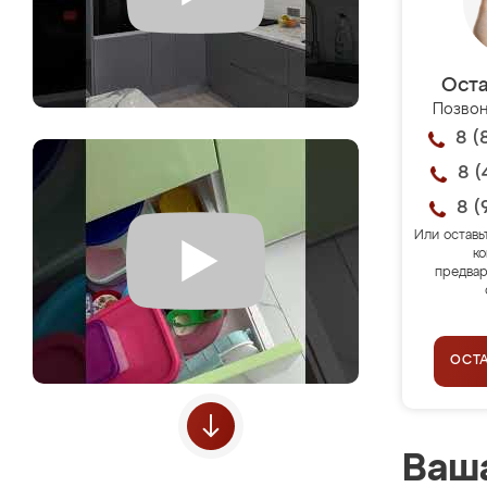
Оста
Позвон
8 (
8 (
8 (
Или оставь
ко
предвар
ОСТ
Ваша