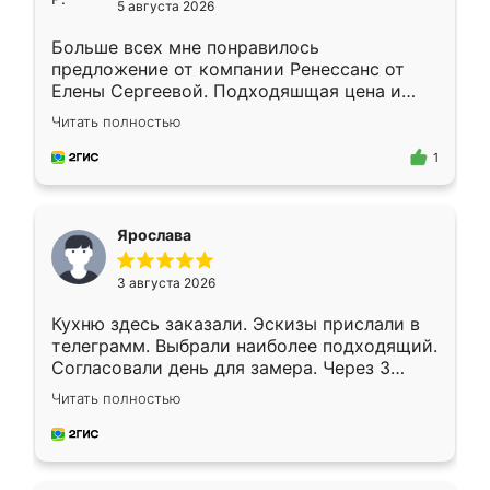
5 августа 2026
Больше всех мне понравилось
предложение от компании Ренессанс от
Елены Сергеевой. Подходяшщая цена и
короткие сроки изготовления. Приехавший
Читать полностью
для замера сотрудник Владислав
предложил по моему эскизу самый
1
подходящий вариант шкафа. Немного его
видоизменил, получилось даже лучше, чем
я хотела.
Ярослава
3 августа 2026
Кухню здесь заказали. Эскизы прислали в
телеграмм. Выбрали наиболее подходящий.
Согласовали день для замера. Через 3
недели кухня была уже готова. Остались
Читать полностью
довольны работой. Спасибо Ренессанс
мебель за качественную работу!