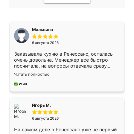
Мальвина
6 августа 2026
Заказывала кухню в Ренессанс, осталась
очень довольна. Менеджер всё быстро
посчитала, на вопросы отвечала сразу.
Замерщик приехал в субботу, подошёл к
Читать полностью
делу со всей ответственностью. Собрали
за день, ребята работали аккуратно, даже
пыли почти не было. Качество отличное,
ящики ходят плавно, ничего не скрипит.
Всё подошло как влитое.
Игорь М.
6 августа 2026
На самом деле в Ренессанс уже не первый