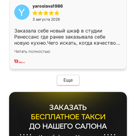
yaroslava1986
3 августа 2026
Заказала себе новый шкаф в студии
Ренессанс где ранее заказывала себе
новую кухню.Чего искать, когда качеством
вполне довольна. Служит кухня уже почти
Читать полностью
два года, нареканий нет.
Еще
ЗАКАЗАТЬ
БЕСПЛАТНОЕ ТАКСИ
ДО НАШЕГО САЛОНА