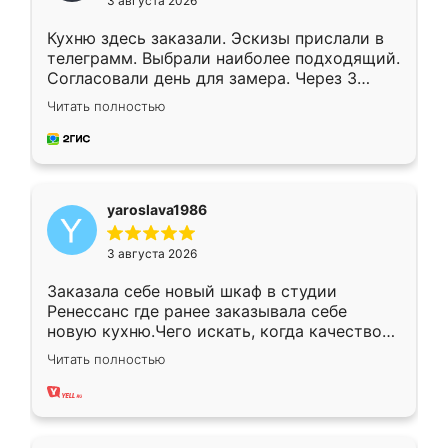
3 августа 2026
Кухню здесь заказали. Эскизы прислали в
телеграмм. Выбрали наиболее подходящий.
Согласовали день для замера. Через 3
недели кухня была уже готова. Остались
Читать полностью
довольны работой. Спасибо Ренессанс
мебель за качественную работу!
yaroslava1986
3 августа 2026
Заказала себе новый шкаф в студии
Ренессанс где ранее заказывала себе
новую кухню.Чего искать, когда качеством
вполне довольна. Служит кухня уже почти
Читать полностью
два года, нареканий нет.