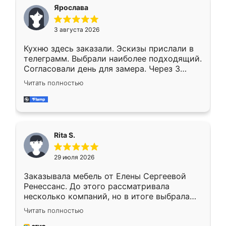
Ярослава
3 августа 2026
Кухню здесь заказали. Эскизы прислали в
телеграмм. Выбрали наиболее подходящий.
Согласовали день для замера. Через 3
недели кухня была уже готова. Остались
Читать полностью
довольны работой. Спасибо Ренессанс
мебель за качественную работу!
Rita S.
29 июля 2026
Заказывала мебель от Елены Сергеевой
Ренессанс. До этого рассматривала
несколько компаний, но в итоге выбрала
эту. Сначала обговорили условия, потом
Читать полностью
приехал замерщик, всё спокойно объяснил