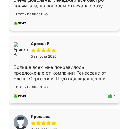
очень довольна. Менеджер всё быстро
посчитала, на вопросы отвечала сразу.
Замерщик приехал в субботу, подошёл к
Читать полностью
делу со всей ответственностью. Собрали
за день, ребята работали аккуратно, даже
пыли почти не было. Качество отличное,
ящики ходят плавно, ничего не скрипит.
Всё подошло как влитое.
Аринка Р.
5 августа 2026
Больше всех мне понравилось
предложение от компании Ренессанс от
Елены Сергеевой. Подходяшщая цена и
короткие сроки изготовления. Приехавший
Читать полностью
для замера сотрудник Владислав
предложил по моему эскизу самый
1
подходящий вариант шкафа. Немного его
видоизменил, получилось даже лучше, чем
я хотела.
Ярослава