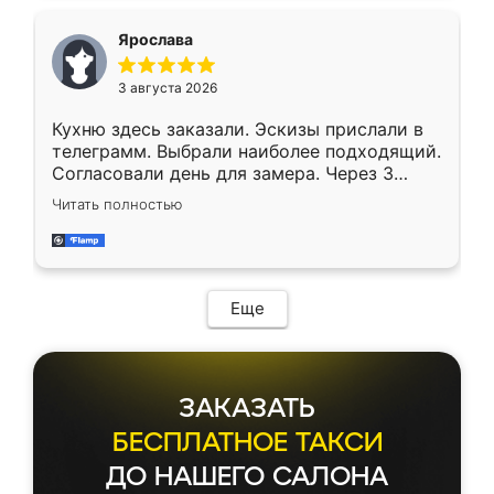
Ярослава
3 августа 2026
Кухню здесь заказали. Эскизы прислали в
телеграмм. Выбрали наиболее подходящий.
Согласовали день для замера. Через 3
недели кухня была уже готова. Остались
Читать полностью
довольны работой. Спасибо Ренессанс
мебель за качественную работу!
Еще
ЗАКАЗАТЬ
БЕСПЛАТНОЕ ТАКСИ
ДО НАШЕГО САЛОНА