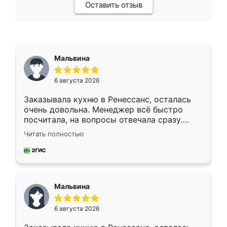
Оставить отзыв
Мальвина
6 августа 2026
Заказывала кухню в Ренессанс, осталась
очень довольна. Менеджер всё быстро
посчитала, на вопросы отвечала сразу.
Замерщик приехал в субботу, подошёл к
Читать полностью
делу со всей ответственностью. Собрали
за день, ребята работали аккуратно, даже
пыли почти не было. Качество отличное,
ящики ходят плавно, ничего не скрипит.
Всё подошло как влитое.
Мальвина
6 августа 2026