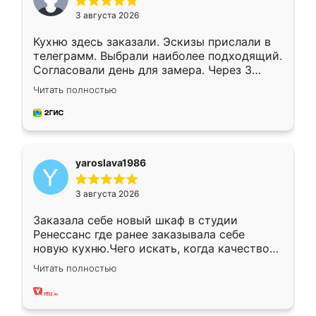
3 августа 2026
Кухню здесь заказали. Эскизы прислали в
телеграмм. Выбрали наиболее подходящий.
Согласовали день для замера. Через 3
недели кухня была уже готова. Остались
Читать полностью
довольны работой. Спасибо Ренессанс
мебель за качественную работу!
yaroslava1986
3 августа 2026
Заказала себе новый шкаф в студии
Ренессанс где ранее заказывала себе
новую кухню.Чего искать, когда качеством
вполне довольна. Служит кухня уже почти
Читать полностью
два года, нареканий нет.