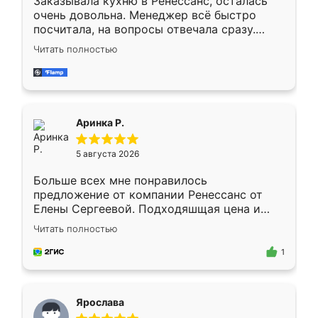
Заказывала кухню в Ренессанс, осталась
очень довольна. Менеджер всё быстро
посчитала, на вопросы отвечала сразу.
Замерщик приехал в субботу, подошёл к
Читать полностью
делу со всей ответственностью. Собрали
за день, ребята работали аккуратно, даже
пыли почти не было. Качество отличное,
ящики ходят плавно, ничего не скрипит.
Всё подошло как влитое.
Аринка Р.
5 августа 2026
Больше всех мне понравилось
предложение от компании Ренессанс от
Елены Сергеевой. Подходяшщая цена и
короткие сроки изготовления. Приехавший
Читать полностью
для замера сотрудник Владислав
предложил по моему эскизу самый
1
подходящий вариант шкафа. Немного его
видоизменил, получилось даже лучше, чем
я хотела.
Ярослава