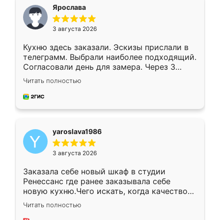
я хотела.
Ярослава
3 августа 2026
Кухню здесь заказали. Эскизы прислали в
телеграмм. Выбрали наиболее подходящий.
Согласовали день для замера. Через 3
недели кухня была уже готова. Остались
Читать полностью
довольны работой. Спасибо Ренессанс
мебель за качественную работу!
yaroslava1986
3 августа 2026
Заказала себе новый шкаф в студии
Ренессанс где ранее заказывала себе
новую кухню.Чего искать, когда качеством
вполне довольна. Служит кухня уже почти
Читать полностью
два года, нареканий нет.