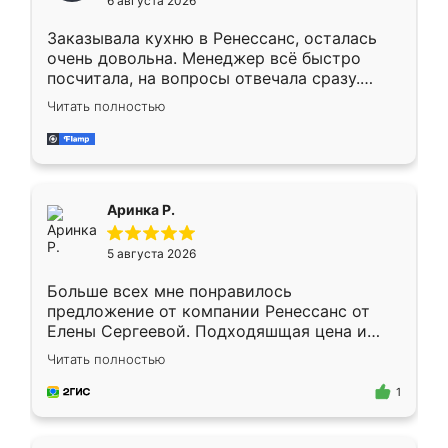
6 августа 2026
мебели буду заказывать только здесь.
Заказывала кухню в Ренессанс, осталась
очень довольна. Менеджер всё быстро
посчитала, на вопросы отвечала сразу.
Замерщик приехал в субботу, подошёл к
Читать полностью
делу со всей ответственностью. Собрали
за день, ребята работали аккуратно, даже
пыли почти не было. Качество отличное,
ящики ходят плавно, ничего не скрипит.
Всё подошло как влитое.
Аринка Р.
5 августа 2026
Больше всех мне понравилось
предложение от компании Ренессанс от
Елены Сергеевой. Подходяшщая цена и
короткие сроки изготовления. Приехавший
Читать полностью
для замера сотрудник Владислав
предложил по моему эскизу самый
1
подходящий вариант шкафа. Немного его
видоизменил, получилось даже лучше, чем