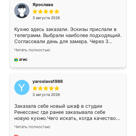
я хотела.
Ярослава
3 августа 2026
Кухню здесь заказали. Эскизы прислали в
телеграмм. Выбрали наиболее подходящий.
Согласовали день для замера. Через 3
недели кухня была уже готова. Остались
Читать полностью
довольны работой. Спасибо Ренессанс
мебель за качественную работу!
yaroslava1986
3 августа 2026
Заказала себе новый шкаф в студии
Ренессанс где ранее заказывала себе
новую кухню.Чего искать, когда качеством
вполне довольна. Служит кухня уже почти
Читать полностью
два года, нареканий нет.