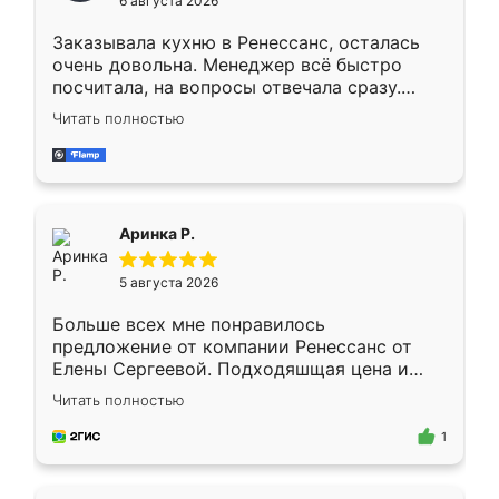
6 августа 2026
мебели буду заказывать только здесь.
Заказывала кухню в Ренессанс, осталась
очень довольна. Менеджер всё быстро
посчитала, на вопросы отвечала сразу.
Замерщик приехал в субботу, подошёл к
Читать полностью
делу со всей ответственностью. Собрали
за день, ребята работали аккуратно, даже
пыли почти не было. Качество отличное,
ящики ходят плавно, ничего не скрипит.
Всё подошло как влитое.
Аринка Р.
5 августа 2026
Больше всех мне понравилось
предложение от компании Ренессанс от
Елены Сергеевой. Подходяшщая цена и
короткие сроки изготовления. Приехавший
Читать полностью
для замера сотрудник Владислав
предложил по моему эскизу самый
1
подходящий вариант шкафа. Немного его
видоизменил, получилось даже лучше, чем