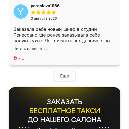
yaroslava1986
3 августа 2026
Заказала себе новый шкаф в студии
Ренессанс где ранее заказывала себе
новую кухню.Чего искать, когда качеством
вполне довольна. Служит кухня уже почти
Читать полностью
два года, нареканий нет.
Еще
ЗАКАЗАТЬ
БЕСПЛАТНОЕ ТАКСИ
ДО НАШЕГО САЛОНА