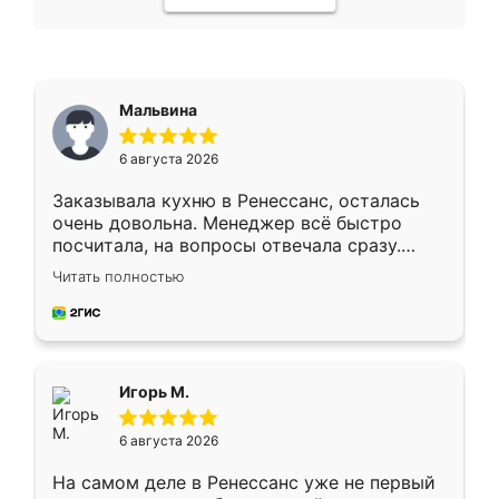
Мальвина
6 августа 2026
Заказывала кухню в Ренессанс, осталась
очень довольна. Менеджер всё быстро
посчитала, на вопросы отвечала сразу.
Замерщик приехал в субботу, подошёл к
Читать полностью
делу со всей ответственностью. Собрали
за день, ребята работали аккуратно, даже
пыли почти не было. Качество отличное,
ящики ходят плавно, ничего не скрипит.
Всё подошло как влитое.
Игорь М.
6 августа 2026
На самом деле в Ренессанс уже не первый