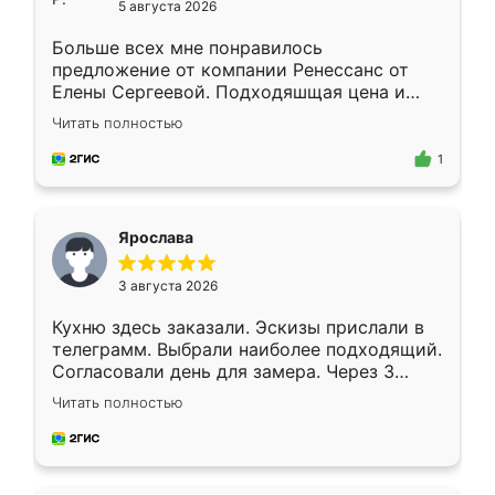
5 августа 2026
Больше всех мне понравилось
предложение от компании Ренессанс от
Елены Сергеевой. Подходяшщая цена и
короткие сроки изготовления. Приехавший
Читать полностью
для замера сотрудник Владислав
предложил по моему эскизу самый
1
подходящий вариант шкафа. Немного его
видоизменил, получилось даже лучше, чем
я хотела.
Ярослава
3 августа 2026
Кухню здесь заказали. Эскизы прислали в
телеграмм. Выбрали наиболее подходящий.
Согласовали день для замера. Через 3
недели кухня была уже готова. Остались
Читать полностью
довольны работой. Спасибо Ренессанс
мебель за качественную работу!