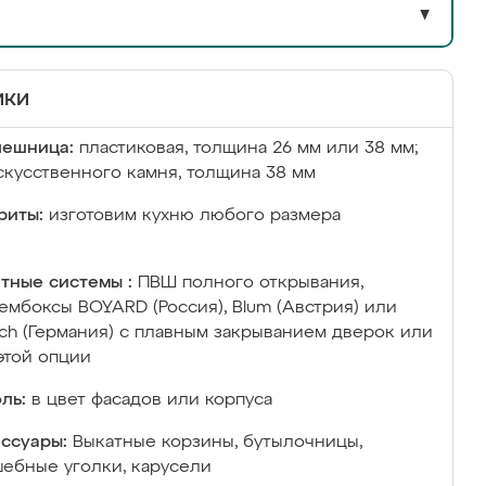
▼
ики
лешница:
пластиковая, толщина 26 мм или 38 мм;
скусственного камня, толщина 38 мм
риты:
изготовим кухню любого размера
тные системы :
ПВШ полного открывания,
ембоксы BOYARD (Россия), Blum (Австрия) или
ich (Германия) с плавным закрыванием дверок или
этой опции
ль:
в цвет фасадов или корпуса
ссуары:
Выкатные корзины, бутылочницы,
ебные уголки, карусели