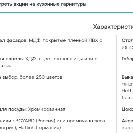
реть акции на кухонные гарнитуры
Характерист
ал фасадов:
МДФ, покрытые плёнкой ПВХ с
Сто
й
из и
я панель:
ХДФ в цвет столешницы или с
Габа
чатью
а выбор, более 250 цветов
Выка
танд
Hett
без 
ля посуды:
Хромированная
Цоко
ники :
BOYARD (Россия) или премиум класса
Аксе
встрия), Hettich (Германия)
волш