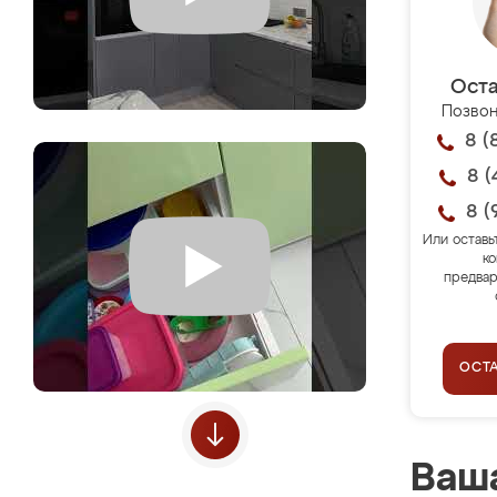
Оста
Позвон
8 (
8 (
8 (
Или оставь
ко
предвар
ОСТ
Ваша