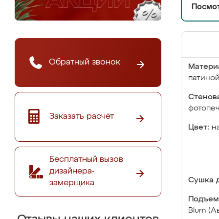
Посмот
Обратный звонок
Матери
патино
Стенова
фотопе
Заказать расчёт
Цвет:
н
Бесплатный вызов
дизайнера-
Сушка д
замерщика
Подъем
Blum (А