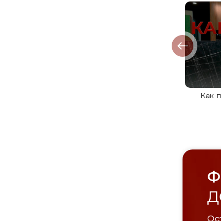
Как 
Ф
Д
Ост