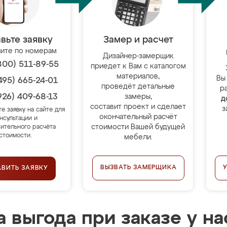
вьте заявку
Замер и расчет
ите по номерам
Дизайнер-замерщик
800) 511-89-55
приедет к Вам с каталогом
материалов,
Вы
495) 665-24-01
проведёт детальные
р
926) 409-68-13
замеры,
д
составит проект и сделает
з
те заявку на сайте для
окончательный расчёт
нсультации и
стоимости Вашей будущей
ительного расчёта
стоимости.
мебели.
ВЫЗВАТЬ ЗАМЕРЩИКА
АВИТЬ ЗАЯВКУ
 выгода при заказе у на