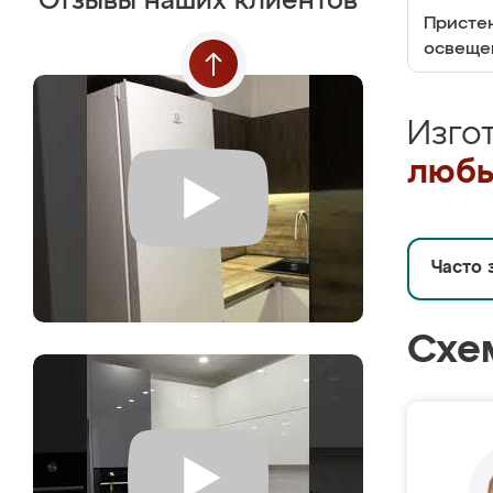
Отзывы наших клиентов
Пристен
освеще
Изго
любы
Часто 
Схе