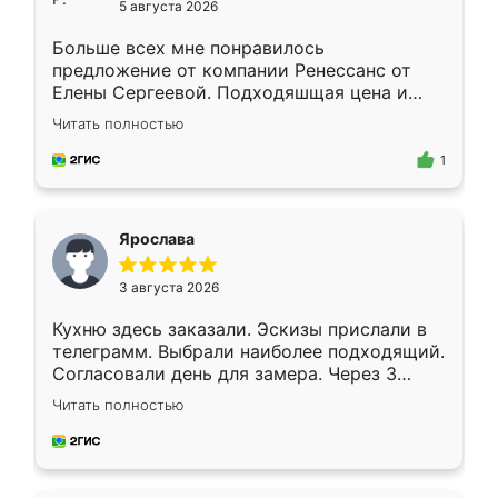
5 августа 2026
Больше всех мне понравилось
предложение от компании Ренессанс от
Елены Сергеевой. Подходяшщая цена и
короткие сроки изготовления. Приехавший
Читать полностью
для замера сотрудник Владислав
предложил по моему эскизу самый
1
подходящий вариант шкафа. Немного его
видоизменил, получилось даже лучше, чем
я хотела.
Ярослава
3 августа 2026
Кухню здесь заказали. Эскизы прислали в
телеграмм. Выбрали наиболее подходящий.
Согласовали день для замера. Через 3
недели кухня была уже готова. Остались
Читать полностью
довольны работой. Спасибо Ренессанс
мебель за качественную работу!