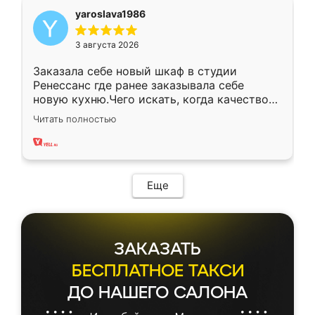
yaroslava1986
3 августа 2026
Заказала себе новый шкаф в студии
Ренессанс где ранее заказывала себе
новую кухню.Чего искать, когда качеством
вполне довольна. Служит кухня уже почти
Читать полностью
два года, нареканий нет.
Еще
ЗАКАЗАТЬ
БЕСПЛАТНОЕ ТАКСИ
ДО НАШЕГО САЛОНА