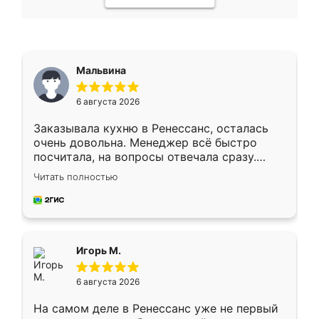
Мальвина
6 августа 2026
Заказывала кухню в Ренессанс, осталась
очень довольна. Менеджер всё быстро
посчитала, на вопросы отвечала сразу.
Замерщик приехал в субботу, подошёл к
Читать полностью
делу со всей ответственностью. Собрали
за день, ребята работали аккуратно, даже
пыли почти не было. Качество отличное,
ящики ходят плавно, ничего не скрипит.
Всё подошло как влитое.
Игорь М.
6 августа 2026
На самом деле в Ренессанс уже не первый