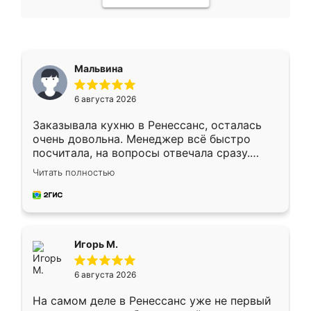
Мальвина
6 августа 2026
Заказывала кухню в Ренессанс, осталась
очень довольна. Менеджер всё быстро
посчитала, на вопросы отвечала сразу.
Замерщик приехал в субботу, подошёл к
Читать полностью
делу со всей ответственностью. Собрали
за день, ребята работали аккуратно, даже
пыли почти не было. Качество отличное,
ящики ходят плавно, ничего не скрипит.
Всё подошло как влитое.
Игорь М.
6 августа 2026
На самом деле в Ренессанс уже не первый