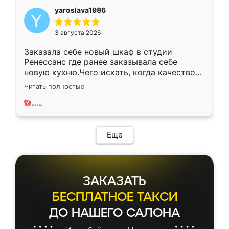
yaroslava1986
3 августа 2026
Заказала себе новый шкаф в студии
Ренессанс где ранее заказывала себе
новую кухню.Чего искать, когда качеством
вполне довольна. Служит кухня уже почти
Читать полностью
два года, нареканий нет.
Еще
ЗАКАЗАТЬ
БЕСПЛАТНОЕ ТАКСИ
ДО НАШЕГО САЛОНА