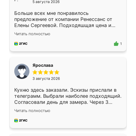
5 августа 2026
Больше всех мне понравилось
предложение от компании Ренессанс от
Елены Сергеевой. Подходяшщая цена и
короткие сроки изготовления. Приехавший
Читать полностью
для замера сотрудник Владислав
предложил по моему эскизу самый
1
подходящий вариант шкафа. Немного его
видоизменил, получилось даже лучше, чем
я хотела.
Ярослава
3 августа 2026
Кухню здесь заказали. Эскизы прислали в
телеграмм. Выбрали наиболее подходящий.
Согласовали день для замера. Через 3
недели кухня была уже готова. Остались
Читать полностью
довольны работой. Спасибо Ренессанс
мебель за качественную работу!