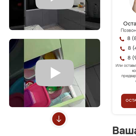
Оста
Позвон
8 (
8 (
8 (
Или оставь
ко
предвар
ОСТ
Ваша