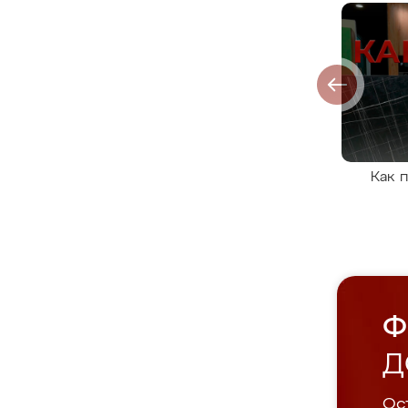
Как 
Ф
Д
Ост