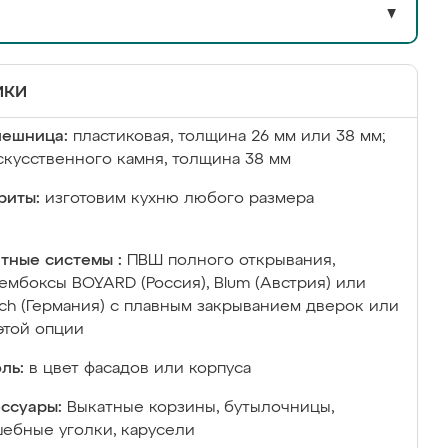
▼
ики
лешница:
пластиковая, толщина 26 мм или 38 мм;
скусственного камня, толщина 38 мм
риты:
изготовим кухню любого размера
тные системы :
ПВШ полного открывания,
ембоксы BOYARD (Россия), Blum (Австрия) или
ich (Германия) с плавным закрыванием дверок или
этой опции
ль:
в цвет фасадов или корпуса
ссуары:
Выкатные корзины, бутылочницы,
ебные уголки, карусели