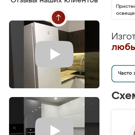
Отзывы наших клиентов
Пристен
освеще
Изго
любы
Часто 
Схе