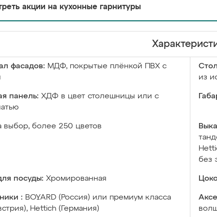
реть акции на кухонные гарнитуры
Характерист
ал фасадов:
МДФ, покрытые плёнкой ПВХ с
Сто
й
из и
я панель:
ХДФ в цвет столешницы или с
Габа
чатью
а выбор, более 250 цветов
Выка
танд
Hett
без 
ля посуды:
Хромированная
Цоко
ники :
BOYARD (Россия) или премиум класса
Аксе
встрия), Hettich (Германия)
волш