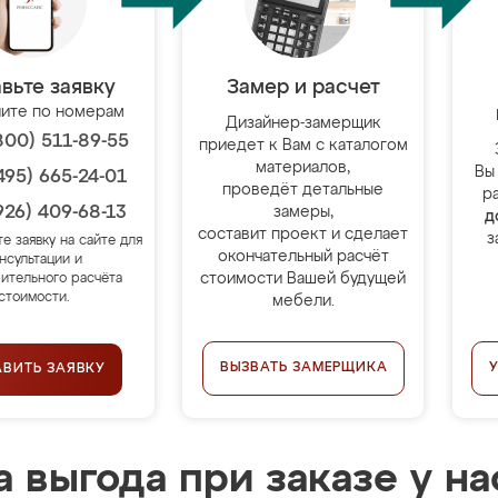
вьте заявку
Замер и расчет
ите по номерам
Дизайнер-замерщик
800) 511-89-55
приедет к Вам с каталогом
материалов,
Вы
495) 665-24-01
проведёт детальные
р
926) 409-68-13
замеры,
д
составит проект и сделает
з
те заявку на сайте для
окончательный расчёт
нсультации и
стоимости Вашей будущей
ительного расчёта
стоимости.
мебели.
ВЫЗВАТЬ ЗАМЕРЩИКА
АВИТЬ ЗАЯВКУ
 выгода при заказе у на