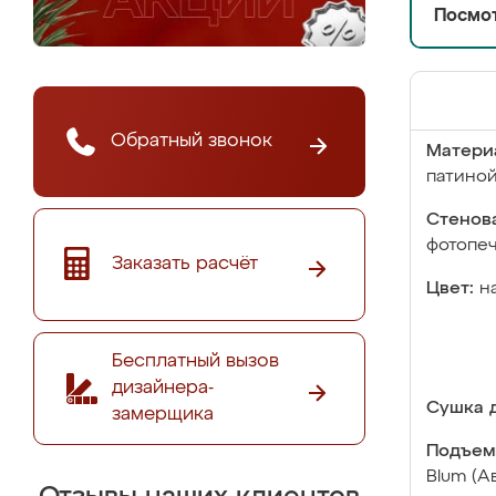
Посмот
Обратный звонок
Матери
патино
Стенова
фотопе
Заказать расчёт
Цвет:
н
Бесплатный вызов
дизайнера-
Сушка д
замерщика
Подъем
Blum (А