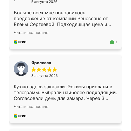
5 августа 2026
Больше всех мне понравилось
предложение от компании Ренессанс от
Елены Сергеевой. Подходяшщая цена и
короткие сроки изготовления. Приехавший
Читать полностью
для замера сотрудник Владислав
предложил по моему эскизу самый
1
подходящий вариант шкафа. Немного его
видоизменил, получилось даже лучше, чем
я хотела.
Ярослава
3 августа 2026
Кухню здесь заказали. Эскизы прислали в
телеграмм. Выбрали наиболее подходящий.
Согласовали день для замера. Через 3
недели кухня была уже готова. Остались
Читать полностью
довольны работой. Спасибо Ренессанс
мебель за качественную работу!