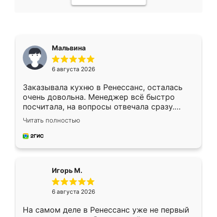
Мальвина
6 августа 2026
Заказывала кухню в Ренессанс, осталась
очень довольна. Менеджер всё быстро
посчитала, на вопросы отвечала сразу.
Замерщик приехал в субботу, подошёл к
Читать полностью
делу со всей ответственностью. Собрали
за день, ребята работали аккуратно, даже
пыли почти не было. Качество отличное,
ящики ходят плавно, ничего не скрипит.
Всё подошло как влитое.
Игорь М.
6 августа 2026
На самом деле в Ренессанс уже не первый