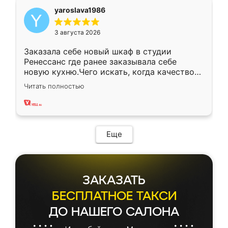
yaroslava1986
3 августа 2026
Заказала себе новый шкаф в студии
Ренессанс где ранее заказывала себе
новую кухню.Чего искать, когда качеством
вполне довольна. Служит кухня уже почти
Читать полностью
два года, нареканий нет.
Еще
ЗАКАЗАТЬ
БЕСПЛАТНОЕ ТАКСИ
ДО НАШЕГО САЛОНА