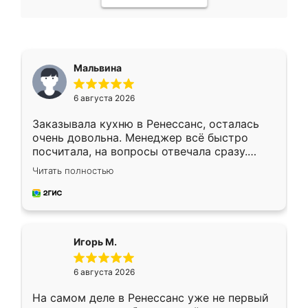
Мальвина
6 августа 2026
Заказывала кухню в Ренессанс, осталась
очень довольна. Менеджер всё быстро
посчитала, на вопросы отвечала сразу.
Замерщик приехал в субботу, подошёл к
Читать полностью
делу со всей ответственностью. Собрали
за день, ребята работали аккуратно, даже
пыли почти не было. Качество отличное,
ящики ходят плавно, ничего не скрипит.
Всё подошло как влитое.
Игорь М.
6 августа 2026
На самом деле в Ренессанс уже не первый