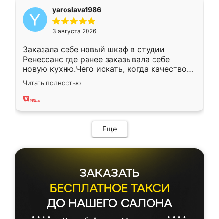
yaroslava1986
3 августа 2026
Заказала себе новый шкаф в студии
Ренессанс где ранее заказывала себе
новую кухню.Чего искать, когда качеством
вполне довольна. Служит кухня уже почти
Читать полностью
два года, нареканий нет.
Еще
ЗАКАЗАТЬ
БЕСПЛАТНОЕ ТАКСИ
ДО НАШЕГО САЛОНА