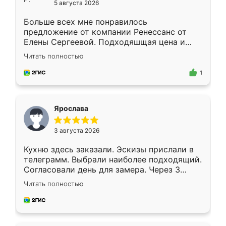
5 августа 2026
Больше всех мне понравилось
предложение от компании Ренессанс от
Елены Сергеевой. Подходяшщая цена и
короткие сроки изготовления. Приехавший
Читать полностью
для замера сотрудник Владислав
предложил по моему эскизу самый
1
подходящий вариант шкафа. Немного его
видоизменил, получилось даже лучше, чем
я хотела.
Ярослава
3 августа 2026
Кухню здесь заказали. Эскизы прислали в
телеграмм. Выбрали наиболее подходящий.
Согласовали день для замера. Через 3
недели кухня была уже готова. Остались
Читать полностью
довольны работой. Спасибо Ренессанс
мебель за качественную работу!