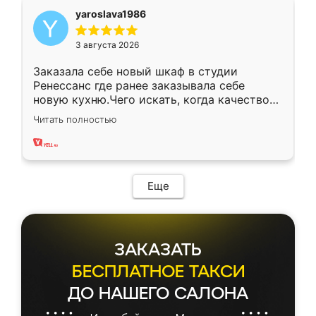
yaroslava1986
3 августа 2026
Заказала себе новый шкаф в студии
Ренессанс где ранее заказывала себе
новую кухню.Чего искать, когда качеством
вполне довольна. Служит кухня уже почти
Читать полностью
два года, нареканий нет.
Еще
ЗАКАЗАТЬ
БЕСПЛАТНОЕ ТАКСИ
ДО НАШЕГО САЛОНА