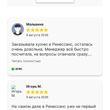
Мальвина
6 августа 2026
Заказывала кухню в Ренессанс, осталась
очень довольна. Менеджер всё быстро
посчитала, на вопросы отвечала сразу.
Замерщик приехал в субботу, подошёл к
Читать полностью
делу со всей ответственностью. Собрали
за день, ребята работали аккуратно, даже
пыли почти не было. Качество отличное,
ящики ходят плавно, ничего не скрипит.
Всё подошло как влитое.
Игорь М.
6 августа 2026
На самом деле в Ренессанс уже не первый