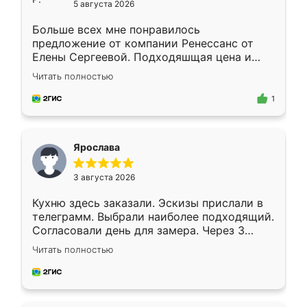
5 августа 2026
Больше всех мне понравилось
предложение от компании Ренессанс от
Елены Сергеевой. Подходяшщая цена и
короткие сроки изготовления. Приехавший
Читать полностью
для замера сотрудник Владислав
предложил по моему эскизу самый
1
подходящий вариант шкафа. Немного его
видоизменил, получилось даже лучше, чем
я хотела.
Ярослава
3 августа 2026
Кухню здесь заказали. Эскизы прислали в
телеграмм. Выбрали наиболее подходящий.
Согласовали день для замера. Через 3
недели кухня была уже готова. Остались
Читать полностью
довольны работой. Спасибо Ренессанс
мебель за качественную работу!