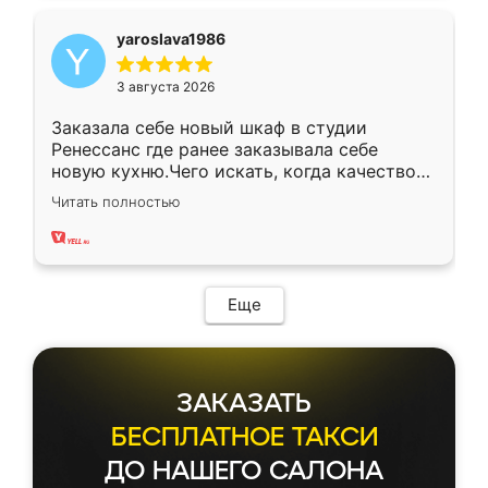
yaroslava1986
3 августа 2026
Заказала себе новый шкаф в студии
Ренессанс где ранее заказывала себе
новую кухню.Чего искать, когда качеством
вполне довольна. Служит кухня уже почти
Читать полностью
два года, нареканий нет.
Еще
ЗАКАЗАТЬ
БЕСПЛАТНОЕ ТАКСИ
ДО НАШЕГО САЛОНА