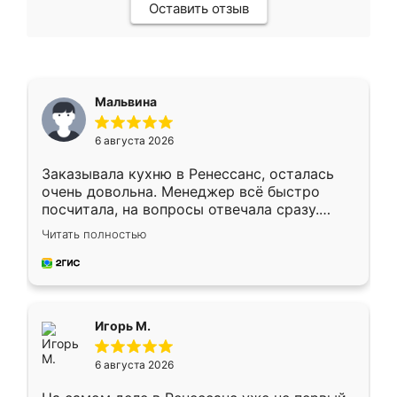
Оставить отзыв
Мальвина
6 августа 2026
Заказывала кухню в Ренессанс, осталась
очень довольна. Менеджер всё быстро
посчитала, на вопросы отвечала сразу.
Замерщик приехал в субботу, подошёл к
Читать полностью
делу со всей ответственностью. Собрали
за день, ребята работали аккуратно, даже
пыли почти не было. Качество отличное,
ящики ходят плавно, ничего не скрипит.
Всё подошло как влитое.
Игорь М.
6 августа 2026