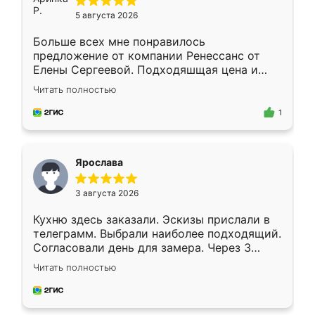
5 августа 2026
Больше всех мне понравилось
предложение от компании Ренессанс от
Елены Сергеевой. Подходяшщая цена и
короткие сроки изготовления. Приехавший
Читать полностью
для замера сотрудник Владислав
предложил по моему эскизу самый
1
подходящий вариант шкафа. Немного его
видоизменил, получилось даже лучше, чем
я хотела.
Ярослава
3 августа 2026
Кухню здесь заказали. Эскизы прислали в
телеграмм. Выбрали наиболее подходящий.
Согласовали день для замера. Через 3
недели кухня была уже готова. Остались
Читать полностью
довольны работой. Спасибо Ренессанс
мебель за качественную работу!