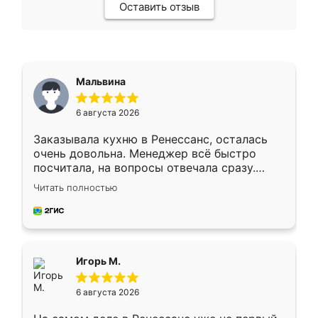
Оставить отзыв
Мальвина
6 августа 2026
Заказывала кухню в Ренессанс, осталась
очень довольна. Менеджер всё быстро
посчитала, на вопросы отвечала сразу.
Замерщик приехал в субботу, подошёл к
Читать полностью
делу со всей ответственностью. Собрали
за день, ребята работали аккуратно, даже
пыли почти не было. Качество отличное,
ящики ходят плавно, ничего не скрипит.
Всё подошло как влитое.
Игорь М.
6 августа 2026