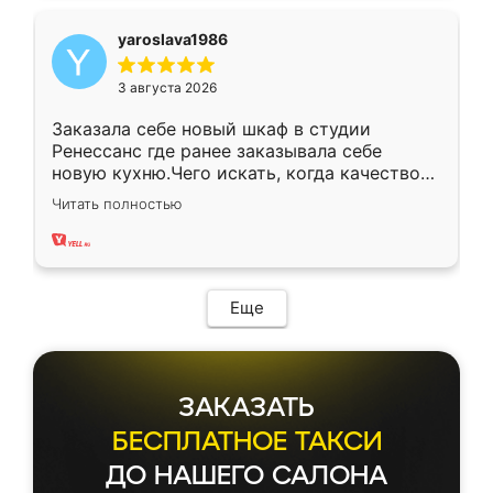
yaroslava1986
3 августа 2026
Заказала себе новый шкаф в студии
Ренессанс где ранее заказывала себе
новую кухню.Чего искать, когда качеством
вполне довольна. Служит кухня уже почти
Читать полностью
два года, нареканий нет.
Еще
ЗАКАЗАТЬ
БЕСПЛАТНОЕ ТАКСИ
ДО НАШЕГО САЛОНА