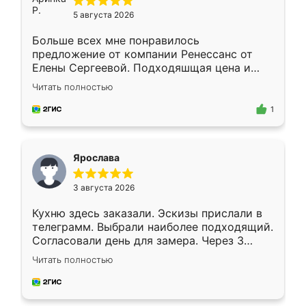
5 августа 2026
Больше всех мне понравилось
предложение от компании Ренессанс от
Елены Сергеевой. Подходяшщая цена и
короткие сроки изготовления. Приехавший
Читать полностью
для замера сотрудник Владислав
предложил по моему эскизу самый
1
подходящий вариант шкафа. Немного его
видоизменил, получилось даже лучше, чем
я хотела.
Ярослава
3 августа 2026
Кухню здесь заказали. Эскизы прислали в
телеграмм. Выбрали наиболее подходящий.
Согласовали день для замера. Через 3
недели кухня была уже готова. Остались
Читать полностью
довольны работой. Спасибо Ренессанс
мебель за качественную работу!