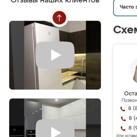
Отзывы наших клиентов
Часто 
Схе
Оста
Позвон
8 (
8 (
8 (
Или оставь