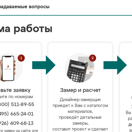
задаваемые вопросы
ма работы
вьте заявку
Замер и расчет
ите по номерам
Дизайнер-замерщик
800) 511-89-55
приедет к Вам с каталогом
материалов,
Вы
495) 665-24-01
проведёт детальные
р
926) 409-68-13
замеры,
д
составит проект и сделает
з
те заявку на сайте для