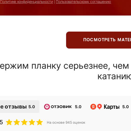
Политике конфиденциальности
|
Пользовательскому соглашению
ПОСМОТРЕТЬ МАТ
ержим планку серьезнее, чем
катани
е отзывы
5.0
5.0
5.0
5
На основе
945
оценок