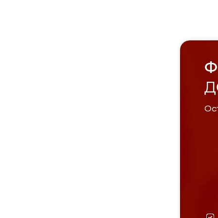
Ф
Д
Ост