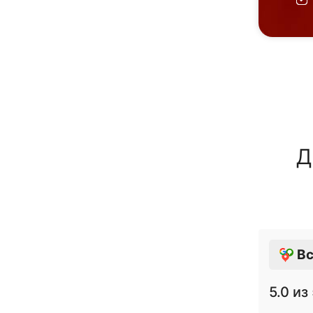
Д
Вс
5.0
из 