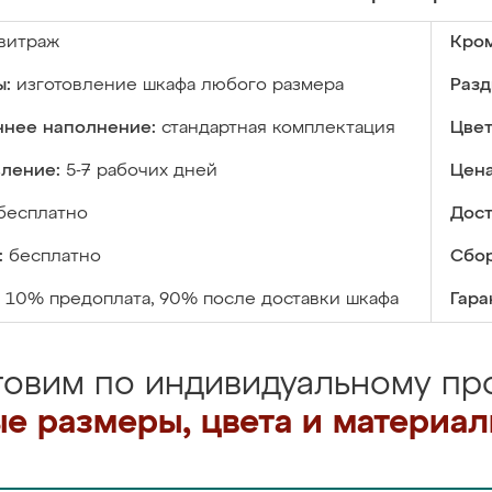
витраж
Кром
ы:
изготовление шкафа любого размера
Разд
ннее наполнение:
стандартная комплектация
Цвет
вление:
5-7 рабочих дней
Цена
бесплатно
Дост
:
бесплатно
Сбор
10% предоплата, 90% после доставки шкафа
Гара
товим по индивидуальному про
е размеры, цвета и материа