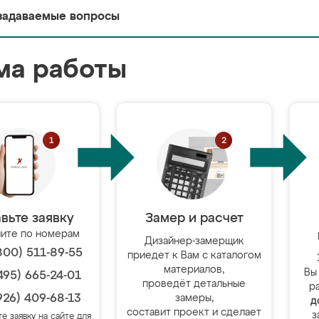
задаваемые вопросы
ма работы
вьте заявку
Замер и расчет
ите по номерам
Дизайнер-замерщик
800) 511-89-55
приедет к Вам с каталогом
материалов,
Вы
495) 665-24-01
проведёт детальные
р
926) 409-68-13
замеры,
д
составит проект и сделает
з
те заявку на сайте для