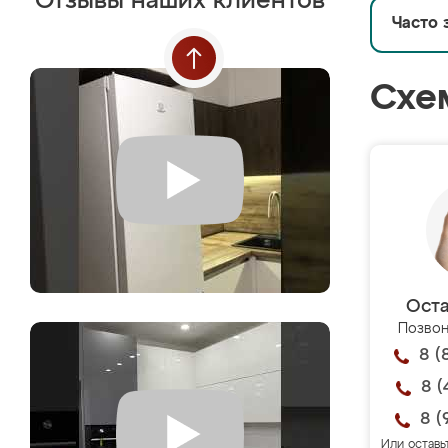
Отзывы наших клиентов
Часто 
Схе
Оста
Позвон
8 (
8 (
8 (
Или оставь