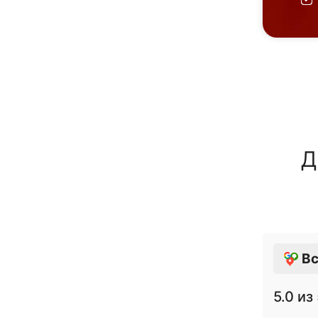
Д
Вс
5.0
из 