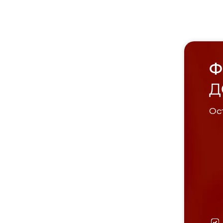
Ф
Д
Ост