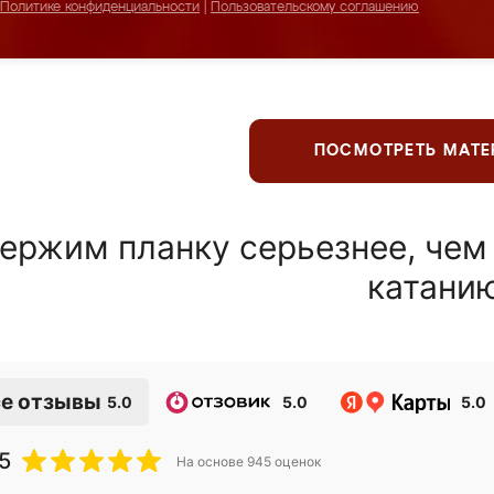
Политике конфиденциальности
|
Пользовательскому соглашению
ПОСМОТРЕТЬ МАТ
ержим планку серьезнее, чем
катани
е отзывы
5.0
5.0
5.0
5
На основе
945
оценок