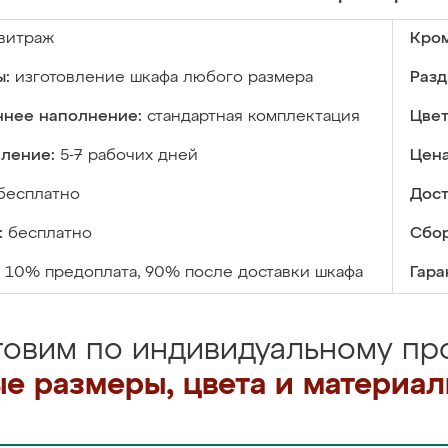
витраж
Кром
ы:
изготовление шкафа любого размера
Разд
ннее наполнение:
стандартная комплектация
Цвет
вление:
5-7 рабочих дней
Цена
бесплатно
Дост
:
бесплатно
Сбор
10% предоплата, 90% после доставки шкафа
Гара
товим по индивидуальному про
е размеры, цвета и материа