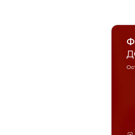
Ф
Д
Ост