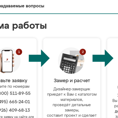
задаваемые вопросы
ма работы
вьте заявку
Замер и расчет
ите по номерам
Дизайнер-замерщик
800) 511-89-55
приедет к Вам с каталогом
материалов,
Вы
495) 665-24-01
проведёт детальные
р
926) 409-68-13
замеры,
д
составит проект и сделает
з
те заявку на сайте для