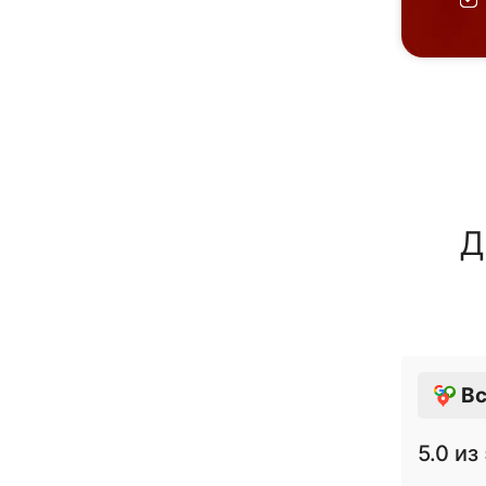
Д
Вс
5.0
из 