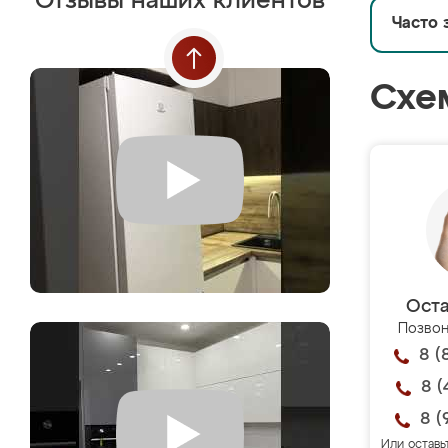
Отзывы наших клиентов
Часто 
Схе
Оста
Позвон
8 (
8 (
8 (
Или оставь