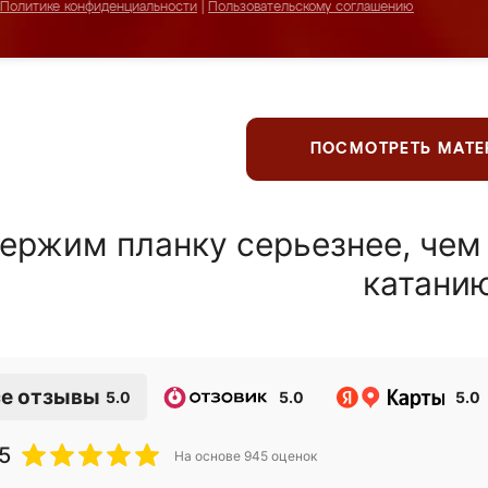
Политике конфиденциальности
|
Пользовательскому соглашению
ПОСМОТРЕТЬ МАТ
ержим планку серьезнее, чем
катани
е отзывы
5.0
5.0
5.0
5
На основе
945
оценок