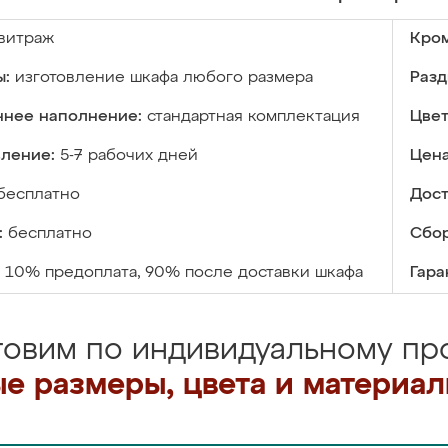
витраж
Кром
ы:
изготовление шкафа любого размера
Разд
ннее наполнение:
стандартная комплектация
Цвет
вление:
5-7 рабочих дней
Цена
бесплатно
Дост
:
бесплатно
Сбор
10% предоплата, 90% после доставки шкафа
Гара
товим по индивидуальному про
е размеры, цвета и материа