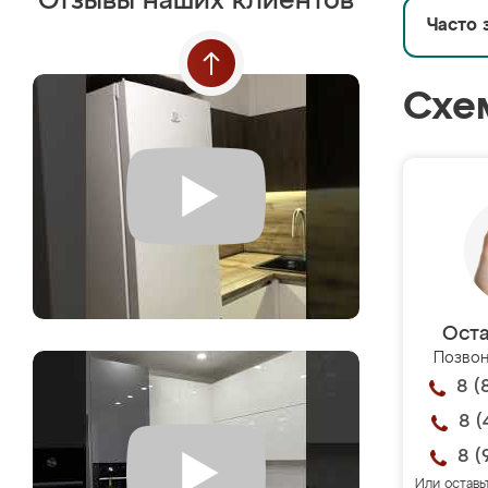
Отзывы наших клиентов
Часто 
Схе
Оста
Позвон
8 (
8 (
8 (
Или оставь