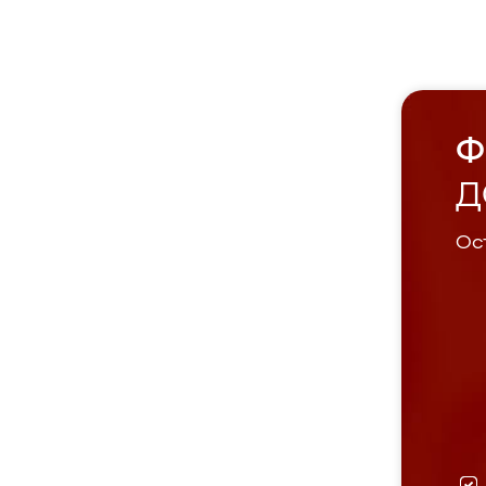
Ф
Д
Ост