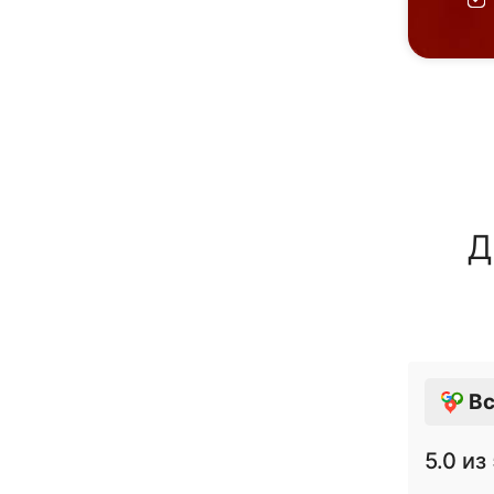
Д
Вс
5.0
из 