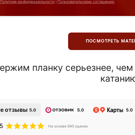
Политике конфиденциальности
|
Пользовательскому соглашению
ПОСМОТРЕТЬ МАТ
ержим планку серьезнее, чем
катани
е отзывы
5.0
5.0
5.0
5
На основе
945
оценок