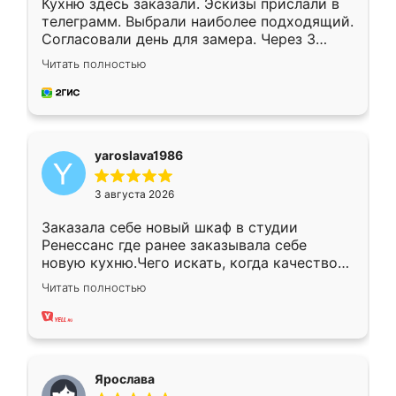
Кухню здесь заказали. Эскизы прислали в
телеграмм. Выбрали наиболее подходящий.
Согласовали день для замера. Через 3
недели кухня была уже готова. Остались
Читать полностью
довольны работой. Спасибо Ренессанс
мебель за качественную работу!
yaroslava1986
3 августа 2026
Заказала себе новый шкаф в студии
Ренессанс где ранее заказывала себе
новую кухню.Чего искать, когда качеством
вполне довольна. Служит кухня уже почти
Читать полностью
два года, нареканий нет.
Ярослава