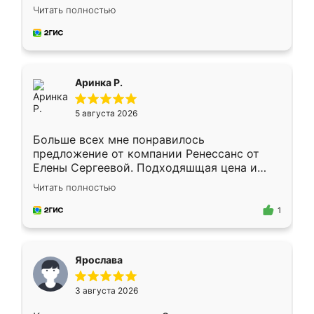
Замерщик приехал в субботу, подошёл к
Читать полностью
делу со всей ответственностью. Собрали
за день, ребята работали аккуратно, даже
пыли почти не было. Качество отличное,
ящики ходят плавно, ничего не скрипит.
Всё подошло как влитое.
Аринка Р.
5 августа 2026
Больше всех мне понравилось
предложение от компании Ренессанс от
Елены Сергеевой. Подходяшщая цена и
короткие сроки изготовления. Приехавший
Читать полностью
для замера сотрудник Владислав
предложил по моему эскизу самый
1
подходящий вариант шкафа. Немного его
видоизменил, получилось даже лучше, чем
я хотела.
Ярослава
3 августа 2026