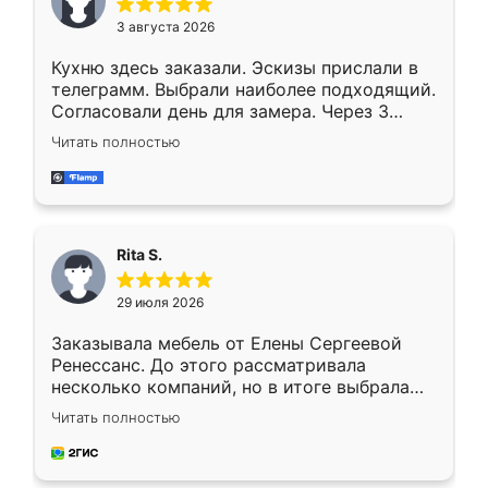
3 августа 2026
Кухню здесь заказали. Эскизы прислали в
телеграмм. Выбрали наиболее подходящий.
Согласовали день для замера. Через 3
недели кухня была уже готова. Остались
Читать полностью
довольны работой. Спасибо Ренессанс
мебель за качественную работу!
Rita S.
29 июля 2026
Заказывала мебель от Елены Сергеевой
Ренессанс. До этого рассматривала
несколько компаний, но в итоге выбрала
эту. Сначала обговорили условия, потом
Читать полностью
приехал замерщик, всё спокойно объяснил
и снял размеры. Изготовили в срок, с
доставкой тоже никаких проблем не