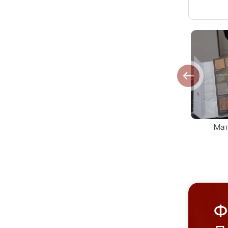
Мат
Ф