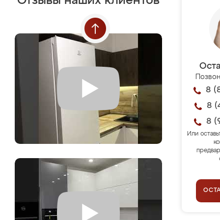
Отзывы наших клиентов
Оста
Позвон
8 (
8 (
8 (
Или оставь
ко
предвар
ОСТ