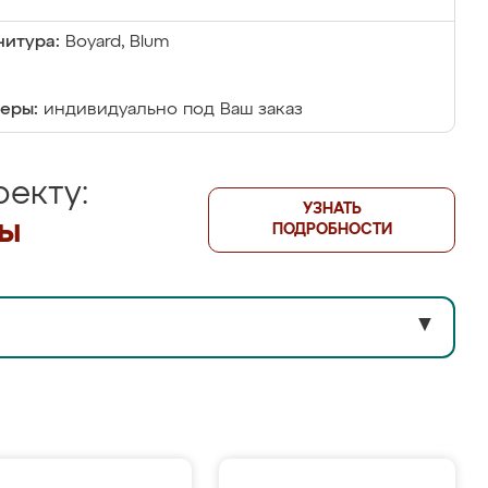
итура:
Boyard, Blum
еры:
индивидуально под Ваш заказ
екту:
УЗНАТЬ
лы
ПОДРОБНОСТИ
▼