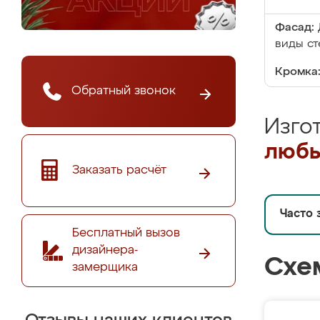
Фасад:
виды ст
Кромка
Обратный звонок
Изго
любы
Заказать расчёт
Часто 
Бесплатный вызов
дизайнера-
Схе
замерщика