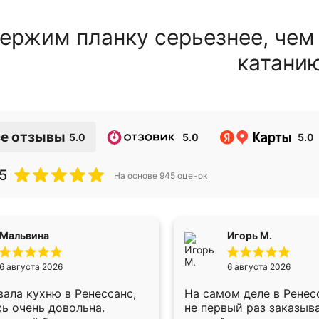
ержим планку серьезнее, чем
катани
е отзывы
5.0
5.0
5.0
5
На основе
945
оценок
Мальвина
Игорь М.
6 августа 2026
6 августа 2026
ала кухню в Ренессанс,
На самом деле в Ренес
ь очень довольна.
не первый раз заказыв