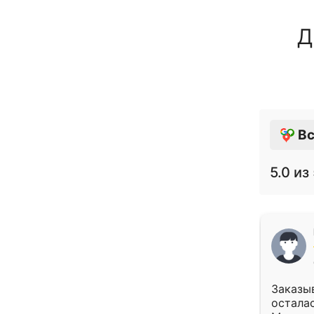
Д
Вс
5.0
из 
Заказыв
осталас