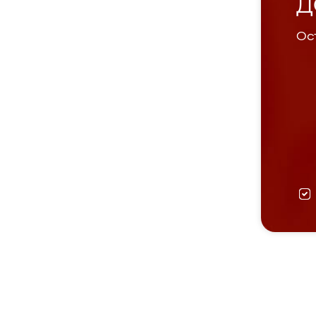
Д
Ост