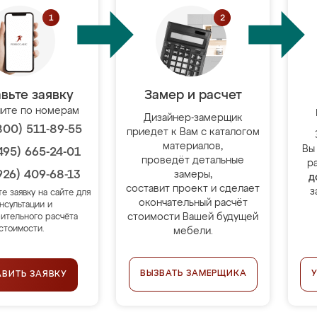
вьте заявку
Замер и расчет
ите по номерам
Дизайнер-замерщик
800) 511-89-55
приедет к Вам с каталогом
материалов,
Вы
495) 665-24-01
проведёт детальные
р
926) 409-68-13
замеры,
д
составит проект и сделает
з
те заявку на сайте для
окончательный расчёт
нсультации и
стоимости Вашей будущей
ительного расчёта
стоимости.
мебели.
ВЫЗВАТЬ ЗАМЕРЩИКА
АВИТЬ ЗАЯВКУ