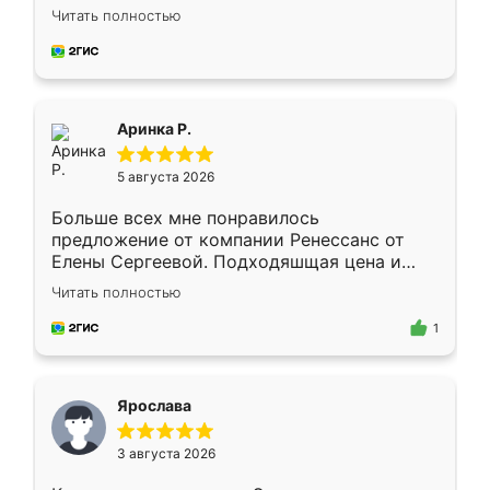
Замерщик приехал в субботу, подошёл к
Читать полностью
делу со всей ответственностью. Собрали
за день, ребята работали аккуратно, даже
пыли почти не было. Качество отличное,
ящики ходят плавно, ничего не скрипит.
Всё подошло как влитое.
Аринка Р.
5 августа 2026
Больше всех мне понравилось
предложение от компании Ренессанс от
Елены Сергеевой. Подходяшщая цена и
короткие сроки изготовления. Приехавший
Читать полностью
для замера сотрудник Владислав
предложил по моему эскизу самый
1
подходящий вариант шкафа. Немного его
видоизменил, получилось даже лучше, чем
я хотела.
Ярослава
3 августа 2026