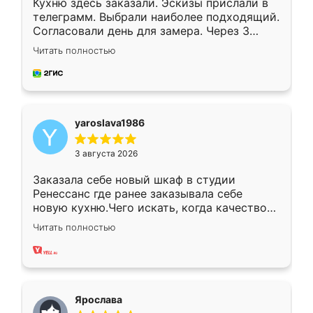
Кухню здесь заказали. Эскизы прислали в
телеграмм. Выбрали наиболее подходящий.
Согласовали день для замера. Через 3
недели кухня была уже готова. Остались
Читать полностью
довольны работой. Спасибо Ренессанс
мебель за качественную работу!
yaroslava1986
3 августа 2026
Заказала себе новый шкаф в студии
Ренессанс где ранее заказывала себе
новую кухню.Чего искать, когда качеством
вполне довольна. Служит кухня уже почти
Читать полностью
два года, нареканий нет.
Ярослава