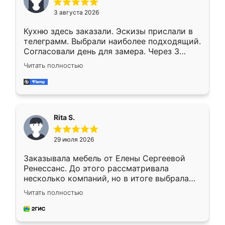
3 августа 2026
Кухню здесь заказали. Эскизы прислали в
телеграмм. Выбрали наиболее подходящий.
Согласовали день для замера. Через 3
недели кухня была уже готова. Остались
Читать полностью
довольны работой. Спасибо Ренессанс
мебель за качественную работу!
Rita S.
29 июля 2026
Заказывала мебель от Елены Сергеевой
Ренессанс. До этого рассматривала
несколько компаний, но в итоге выбрала
эту. Сначала обговорили условия, потом
Читать полностью
приехал замерщик, всё спокойно объяснил
и снял размеры. Изготовили в срок, с
доставкой тоже никаких проблем не