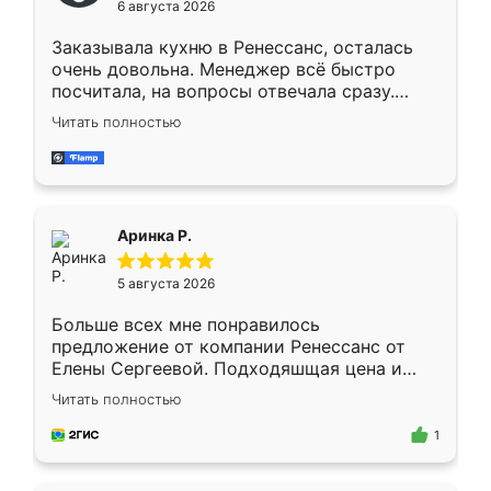
6 августа 2026
мебели буду заказывать только здесь.
Заказывала кухню в Ренессанс, осталась
очень довольна. Менеджер всё быстро
посчитала, на вопросы отвечала сразу.
Замерщик приехал в субботу, подошёл к
Читать полностью
делу со всей ответственностью. Собрали
за день, ребята работали аккуратно, даже
пыли почти не было. Качество отличное,
ящики ходят плавно, ничего не скрипит.
Всё подошло как влитое.
Аринка Р.
5 августа 2026
Больше всех мне понравилось
предложение от компании Ренессанс от
Елены Сергеевой. Подходяшщая цена и
короткие сроки изготовления. Приехавший
Читать полностью
для замера сотрудник Владислав
предложил по моему эскизу самый
1
подходящий вариант шкафа. Немного его
видоизменил, получилось даже лучше, чем