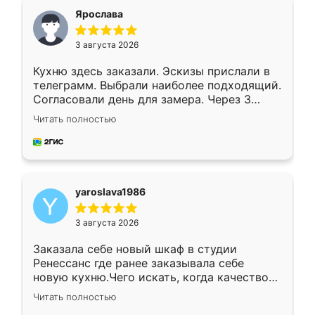
я хотела.
Ярослава
3 августа 2026
Кухню здесь заказали. Эскизы прислали в
телеграмм. Выбрали наиболее подходящий.
Согласовали день для замера. Через 3
недели кухня была уже готова. Остались
Читать полностью
довольны работой. Спасибо Ренессанс
мебель за качественную работу!
yaroslava1986
3 августа 2026
Заказала себе новый шкаф в студии
Ренессанс где ранее заказывала себе
новую кухню.Чего искать, когда качеством
вполне довольна. Служит кухня уже почти
Читать полностью
два года, нареканий нет.