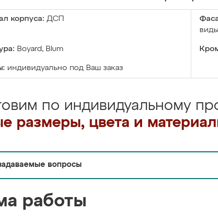
ал корпуса:
ДСП
Фаса
виды
ура:
Boyard, Blum
Кром
ы:
индивидуально под Ваш заказ
товим по индивидуальному про
е размеры, цвета и материа
задаваемые вопросы
ма работы