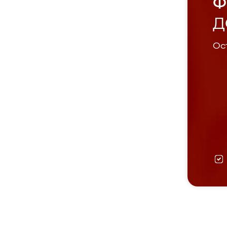
Ф
Д
Ост