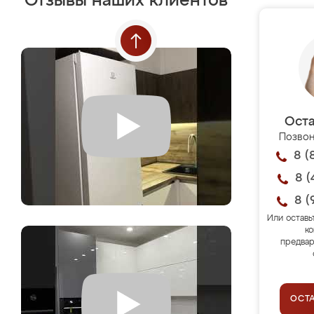
Отзывы наших клиентов
Оста
Позвон
8 (
8 (
8 (
Или оставь
ко
предвар
ОСТ