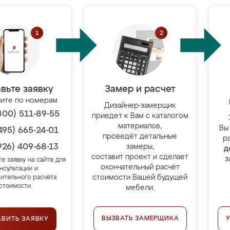
вьте заявку
Замер и расчет
ите по номерам
Дизайнер-замерщик
800) 511-89-55
приедет к Вам с каталогом
материалов,
Вы
495) 665-24-01
проведёт детальные
р
926) 409-68-13
замеры,
д
составит проект и сделает
з
те заявку на сайте для
окончательный расчёт
нсультации и
стоимости Вашей будущей
ительного расчёта
стоимости.
мебели.
ВЫЗВАТЬ ЗАМЕРЩИКА
АВИТЬ ЗАЯВКУ