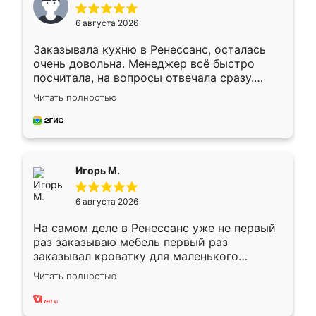
6 августа 2026
Заказывала кухню в Ренессанс, осталась
очень довольна. Менеджер всё быстро
посчитала, на вопросы отвечала сразу.
Замерщик приехал в субботу, подошёл к
Читать полностью
делу со всей ответственностью. Собрали
за день, ребята работали аккуратно, даже
пыли почти не было. Качество отличное,
ящики ходят плавно, ничего не скрипит.
Всё подошло как влитое.
Игорь М.
6 августа 2026
На самом деле в Ренессанс уже не первый
раз заказываю мебель первый раз
заказывал кроватку для маленького
ребёнка при его рождении ,во второй раз
Читать полностью
заказал шкаф-купе. По качеству очень
хорошее сборка достаточно быстрая,
также адекватные цены. До этого