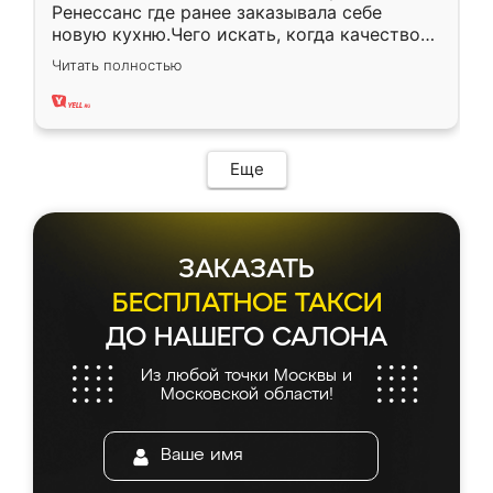
Ренессанс где ранее заказывала себе
новую кухню.Чего искать, когда качеством
вполне довольна. Служит кухня уже почти
Читать полностью
два года, нареканий нет.
Еще
ЗАКАЗАТЬ
БЕСПЛАТНОЕ ТАКСИ
ДО НАШЕГО САЛОНА
Из любой точки Москвы и
Московской области!