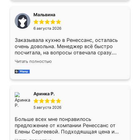
сравнивал с разными конкурентами в этом
сегменте ,выбор у конкурентов куда
Мальвина
меньше, здесь же он более разнообразный.
Мне нравится ,если что-то потребуется из
6 августа 2026
мебели буду заказывать только здесь.
Заказывала кухню в Ренессанс, осталась
очень довольна. Менеджер всё быстро
посчитала, на вопросы отвечала сразу.
Замерщик приехал в субботу, подошёл к
Читать полностью
делу со всей ответственностью. Собрали
за день, ребята работали аккуратно, даже
пыли почти не было. Качество отличное,
ящики ходят плавно, ничего не скрипит.
Всё подошло как влитое.
Аринка Р.
5 августа 2026
Больше всех мне понравилось
предложение от компании Ренессанс от
Елены Сергеевой. Подходяшщая цена и
короткие сроки изготовления. Приехавший