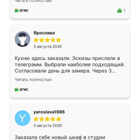
Читать полностью
для замера сотрудник Владислав
предложил по моему эскизу самый
1
подходящий вариант шкафа. Немного его
видоизменил, получилось даже лучше, чем
я хотела.
Ярослава
3 августа 2026
Кухню здесь заказали. Эскизы прислали в
телеграмм. Выбрали наиболее подходящий.
Согласовали день для замера. Через 3
недели кухня была уже готова. Остались
Читать полностью
довольны работой. Спасибо Ренессанс
мебель за качественную работу!
yaroslava1986
3 августа 2026
Заказала себе новый шкаф в студии