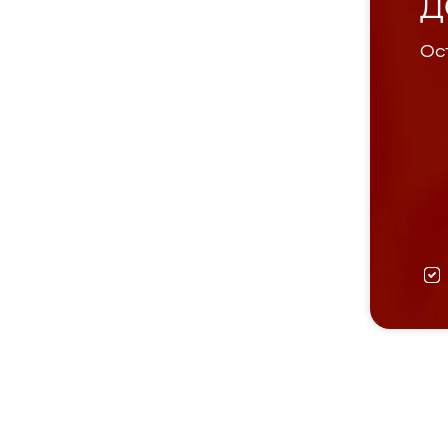
Д
Ост