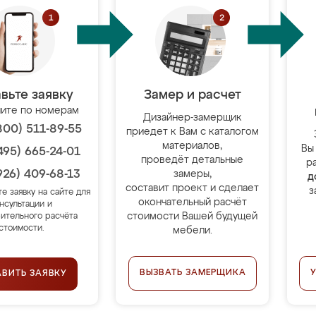
вьте заявку
Замер и расчет
ите по номерам
Дизайнер-замерщик
800) 511-89-55
приедет к Вам с каталогом
материалов,
Вы
495) 665-24-01
проведёт детальные
р
926) 409-68-13
замеры,
д
составит проект и сделает
з
те заявку на сайте для
окончательный расчёт
нсультации и
стоимости Вашей будущей
ительного расчёта
стоимости.
мебели.
ВЫЗВАТЬ ЗАМЕРЩИКА
АВИТЬ ЗАЯВКУ