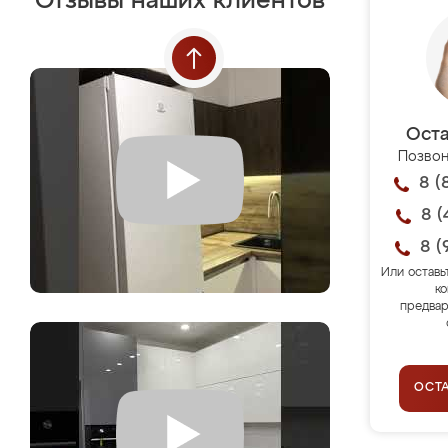
Отзывы наших клиентов
Оста
Позвон
8 (
8 (
8 (
Или оставь
ко
предвар
ОСТ