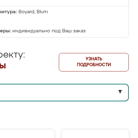
итура:
Boyard, Blum
еры:
индивидуально под Ваш заказ
екту:
УЗНАТЬ
лы
ПОДРОБНОСТИ
▼