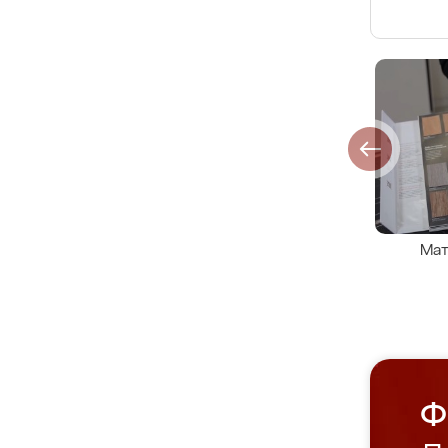
Мат
Ф