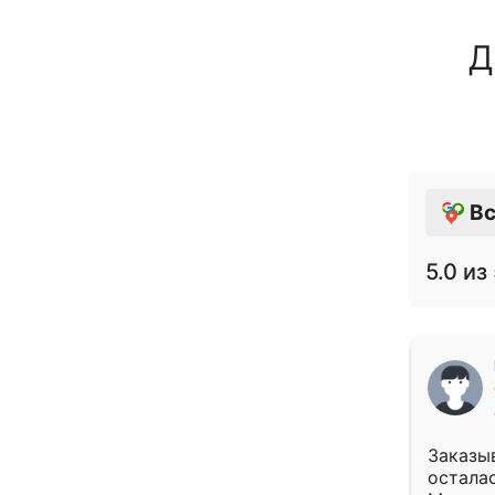
Д
Вс
5.0
из 
Заказыв
осталас