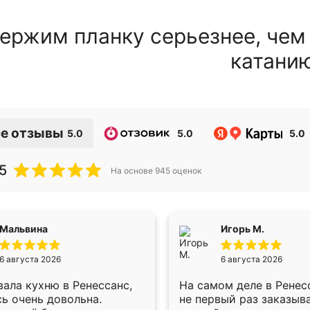
ержим планку серьезнее, чем
катани
е отзывы
5.0
5.0
5.0
5
На основе
945
оценок
Мальвина
Игорь М.
6 августа 2026
6 августа 2026
ала кухню в Ренессанс,
На самом деле в Ренес
ь очень довольна.
не первый раз заказыв