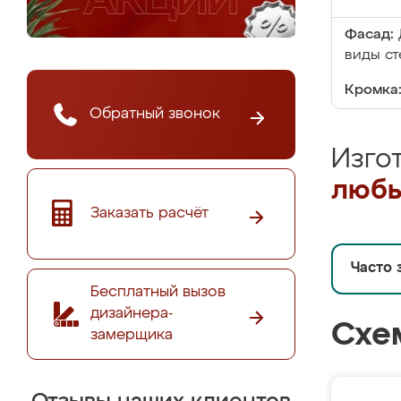
Фасад:
виды ст
Кромка
Обратный звонок
Изго
любы
Заказать расчёт
Часто 
Бесплатный вызов
дизайнера-
Схе
замерщика