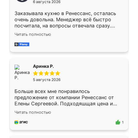
6 августа 2026
мебели буду заказывать только здесь.
Заказывала кухню в Ренессанс, осталась
очень довольна. Менеджер всё быстро
посчитала, на вопросы отвечала сразу.
Замерщик приехал в субботу, подошёл к
Читать полностью
делу со всей ответственностью. Собрали
за день, ребята работали аккуратно, даже
пыли почти не было. Качество отличное,
ящики ходят плавно, ничего не скрипит.
Всё подошло как влитое.
Аринка Р.
5 августа 2026
Больше всех мне понравилось
предложение от компании Ренессанс от
Елены Сергеевой. Подходяшщая цена и
короткие сроки изготовления. Приехавший
Читать полностью
для замера сотрудник Владислав
предложил по моему эскизу самый
1
подходящий вариант шкафа. Немного его
видоизменил, получилось даже лучше, чем