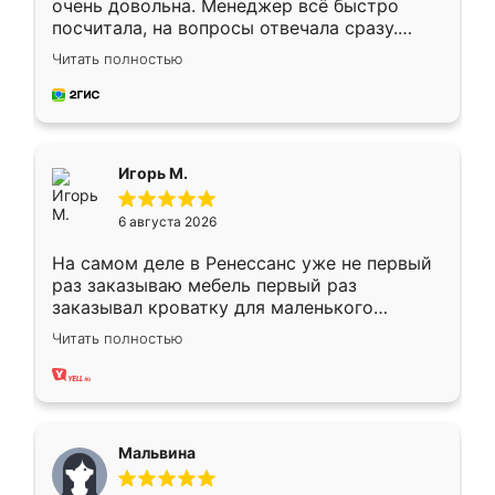
очень довольна. Менеджер всё быстро
посчитала, на вопросы отвечала сразу.
Замерщик приехал в субботу, подошёл к
Читать полностью
делу со всей ответственностью. Собрали
за день, ребята работали аккуратно, даже
пыли почти не было. Качество отличное,
ящики ходят плавно, ничего не скрипит.
Всё подошло как влитое.
Игорь М.
6 августа 2026
На самом деле в Ренессанс уже не первый
раз заказываю мебель первый раз
заказывал кроватку для маленького
ребёнка при его рождении ,во второй раз
Читать полностью
заказал шкаф-купе. По качеству очень
хорошее сборка достаточно быстрая,
также адекватные цены. До этого
сравнивал с разными конкурентами в этом
сегменте ,выбор у конкурентов куда
Мальвина
меньше, здесь же он более разнообразный.
Мне нравится ,если что-то потребуется из