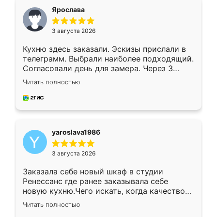
я хотела.
Ярослава
3 августа 2026
Кухню здесь заказали. Эскизы прислали в
телеграмм. Выбрали наиболее подходящий.
Согласовали день для замера. Через 3
недели кухня была уже готова. Остались
Читать полностью
довольны работой. Спасибо Ренессанс
мебель за качественную работу!
yaroslava1986
3 августа 2026
Заказала себе новый шкаф в студии
Ренессанс где ранее заказывала себе
новую кухню.Чего искать, когда качеством
вполне довольна. Служит кухня уже почти
Читать полностью
два года, нареканий нет.