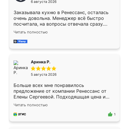
6 августа 2026
мебели буду заказывать только здесь.
Заказывала кухню в Ренессанс, осталась
очень довольна. Менеджер всё быстро
посчитала, на вопросы отвечала сразу.
Замерщик приехал в субботу, подошёл к
Читать полностью
делу со всей ответственностью. Собрали
за день, ребята работали аккуратно, даже
пыли почти не было. Качество отличное,
ящики ходят плавно, ничего не скрипит.
Всё подошло как влитое.
Аринка Р.
5 августа 2026
Больше всех мне понравилось
предложение от компании Ренессанс от
Елены Сергеевой. Подходяшщая цена и
короткие сроки изготовления. Приехавший
Читать полностью
для замера сотрудник Владислав
предложил по моему эскизу самый
1
подходящий вариант шкафа. Немного его
видоизменил, получилось даже лучше, чем