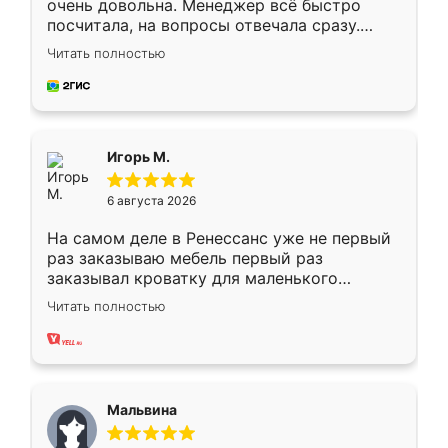
очень довольна. Менеджер всё быстро
посчитала, на вопросы отвечала сразу.
Замерщик приехал в субботу, подошёл к
Читать полностью
делу со всей ответственностью. Собрали
за день, ребята работали аккуратно, даже
пыли почти не было. Качество отличное,
ящики ходят плавно, ничего не скрипит.
Всё подошло как влитое.
Игорь М.
6 августа 2026
На самом деле в Ренессанс уже не первый
раз заказываю мебель первый раз
заказывал кроватку для маленького
ребёнка при его рождении ,во второй раз
Читать полностью
заказал шкаф-купе. По качеству очень
хорошее сборка достаточно быстрая,
также адекватные цены. До этого
сравнивал с разными конкурентами в этом
сегменте ,выбор у конкурентов куда
Мальвина
меньше, здесь же он более разнообразный.
Мне нравится ,если что-то потребуется из