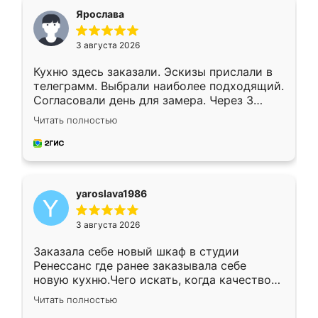
я хотела.
Ярослава
3 августа 2026
Кухню здесь заказали. Эскизы прислали в
телеграмм. Выбрали наиболее подходящий.
Согласовали день для замера. Через 3
недели кухня была уже готова. Остались
Читать полностью
довольны работой. Спасибо Ренессанс
мебель за качественную работу!
yaroslava1986
3 августа 2026
Заказала себе новый шкаф в студии
Ренессанс где ранее заказывала себе
новую кухню.Чего искать, когда качеством
вполне довольна. Служит кухня уже почти
Читать полностью
два года, нареканий нет.