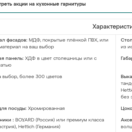
реть акции на кухонные гарнитуры
Характерист
ал фасадов:
МДФ, покрытые плёнкой ПВХ, или
Сто
материал на ваш выбор
из и
я панель:
ХДФ в цвет столешницы или с
Габа
чатью
а выбор, более 300 цветов
Выка
танд
Hett
без 
ля посуды:
Хромированная
Цоко
ники :
BOYARD (Россия) или премиум класса
Аксе
встрия), Hettich (Германия)
волш