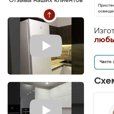
Отзывы наших клиентов
Пристен
освеще
Изго
любы
Часто 
Схе