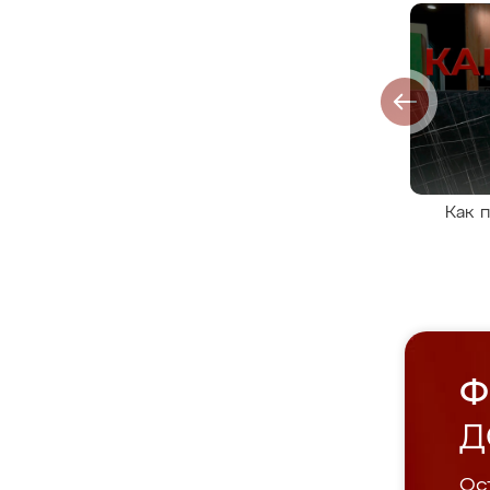
Как 
Ф
Д
Ост