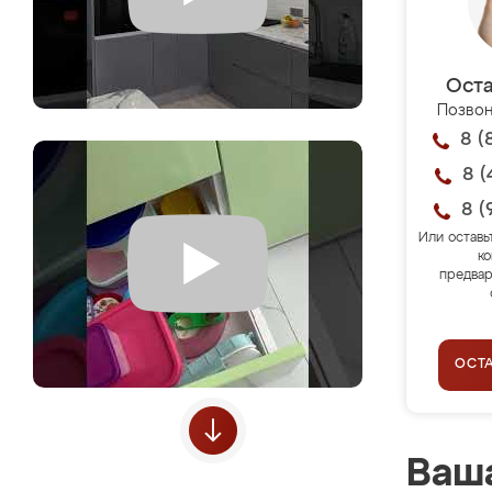
Оста
Позвон
8 (
8 (
8 (
Или оставь
ко
предвар
ОСТ
Ваша