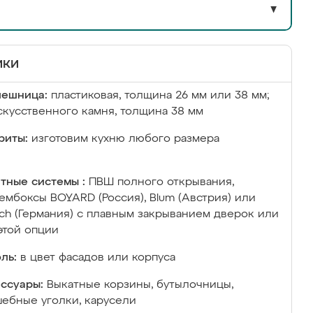
▼
ики
лешница:
пластиковая, толщина 26 мм или 38 мм;
скусственного камня, толщина 38 мм
риты:
изготовим кухню любого размера
тные системы :
ПВШ полного открывания,
ембоксы BOYARD (Россия), Blum (Австрия) или
ich (Германия) с плавным закрыванием дверок или
этой опции
ль:
в цвет фасадов или корпуса
ссуары:
Выкатные корзины, бутылочницы,
ебные уголки, карусели