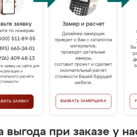
вьте заявку
Замер и расчет
ите по номерам
Дизайнер-замерщик
800) 511-89-55
приедет к Вам с каталогом
материалов,
Вы
495) 665-24-01
проведёт детальные
р
926) 409-68-13
замеры,
д
составит проект и сделает
з
те заявку на сайте для
окончательный расчёт
нсультации и
стоимости Вашей будущей
ительного расчёта
стоимости.
мебели.
ВЫЗВАТЬ ЗАМЕРЩИКА
АВИТЬ ЗАЯВКУ
 выгода при заказе у на