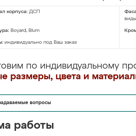
ал корпуса:
ДСП
Фаса
виды
ура:
Boyard, Blum
Кром
ы:
индивидуально под Ваш заказ
товим по индивидуальному про
е размеры, цвета и материа
задаваемые вопросы
ма работы