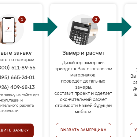
вьте заявку
Замер и расчет
ите по номерам
Дизайнер-замерщик
800) 511-89-55
приедет к Вам с каталогом
материалов,
Вы
495) 665-24-01
проведёт детальные
р
926) 409-68-13
замеры,
д
составит проект и сделает
з
те заявку на сайте для
окончательный расчёт
нсультации и
стоимости Вашей будущей
ительного расчёта
стоимости.
мебели.
ВЫЗВАТЬ ЗАМЕРЩИКА
АВИТЬ ЗАЯВКУ