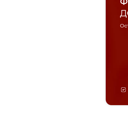
Ф
Д
Ост