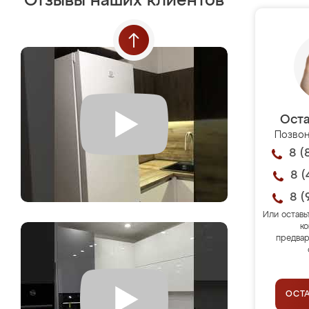
Отзывы наших клиентов
Оста
Позвон
8 (
8 (
8 (
Или оставь
ко
предвар
ОСТ