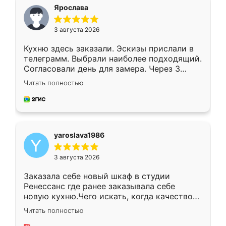
я хотела.
Ярослава
3 августа 2026
Кухню здесь заказали. Эскизы прислали в
телеграмм. Выбрали наиболее подходящий.
Согласовали день для замера. Через 3
недели кухня была уже готова. Остались
Читать полностью
довольны работой. Спасибо Ренессанс
мебель за качественную работу!
yaroslava1986
3 августа 2026
Заказала себе новый шкаф в студии
Ренессанс где ранее заказывала себе
новую кухню.Чего искать, когда качеством
вполне довольна. Служит кухня уже почти
Читать полностью
два года, нареканий нет.