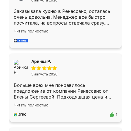
6 августа 2026
мебели буду заказывать только здесь.
Заказывала кухню в Ренессанс, осталась
очень довольна. Менеджер всё быстро
посчитала, на вопросы отвечала сразу.
Замерщик приехал в субботу, подошёл к
Читать полностью
делу со всей ответственностью. Собрали
за день, ребята работали аккуратно, даже
пыли почти не было. Качество отличное,
ящики ходят плавно, ничего не скрипит.
Всё подошло как влитое.
Аринка Р.
5 августа 2026
Больше всех мне понравилось
предложение от компании Ренессанс от
Елены Сергеевой. Подходяшщая цена и
короткие сроки изготовления. Приехавший
Читать полностью
для замера сотрудник Владислав
предложил по моему эскизу самый
1
подходящий вариант шкафа. Немного его
видоизменил, получилось даже лучше, чем