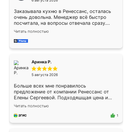
6 августа 2026
мебели буду заказывать только здесь.
Заказывала кухню в Ренессанс, осталась
очень довольна. Менеджер всё быстро
посчитала, на вопросы отвечала сразу.
Замерщик приехал в субботу, подошёл к
Читать полностью
делу со всей ответственностью. Собрали
за день, ребята работали аккуратно, даже
пыли почти не было. Качество отличное,
ящики ходят плавно, ничего не скрипит.
Всё подошло как влитое.
Аринка Р.
5 августа 2026
Больше всех мне понравилось
предложение от компании Ренессанс от
Елены Сергеевой. Подходяшщая цена и
короткие сроки изготовления. Приехавший
Читать полностью
для замера сотрудник Владислав
предложил по моему эскизу самый
1
подходящий вариант шкафа. Немного его
видоизменил, получилось даже лучше, чем