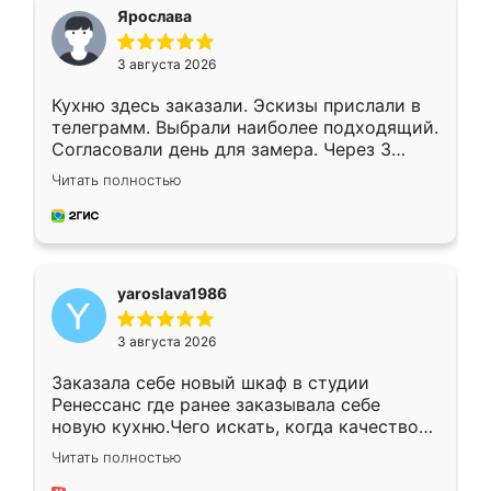
я хотела.
Ярослава
3 августа 2026
Кухню здесь заказали. Эскизы прислали в
телеграмм. Выбрали наиболее подходящий.
Согласовали день для замера. Через 3
недели кухня была уже готова. Остались
Читать полностью
довольны работой. Спасибо Ренессанс
мебель за качественную работу!
yaroslava1986
3 августа 2026
Заказала себе новый шкаф в студии
Ренессанс где ранее заказывала себе
новую кухню.Чего искать, когда качеством
вполне довольна. Служит кухня уже почти
Читать полностью
два года, нареканий нет.